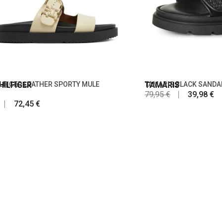
ILFIGER
LFIGER LEATHER SPORTY MULE
TAMARIS
TAMARIS BLACK SANDAL
79,95 €
39,98 €
72,45 €