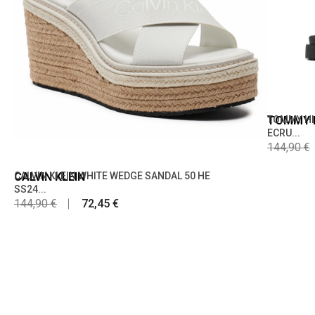
TOMMY H
TOMMY HI
ECRU...
144,90 €
CALVIN KLEIN
CALVIN KLEIN WHITE WEDGE SANDAL 50 HE
SS24...
144,90 €
72,45 €