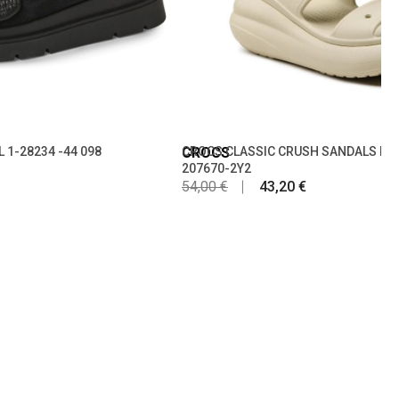
 1-28234 -44 098
CROCS
CROCS CLASSIC CRUSH SANDALS BE
207670-2Y2
54,00 €
43,20 €