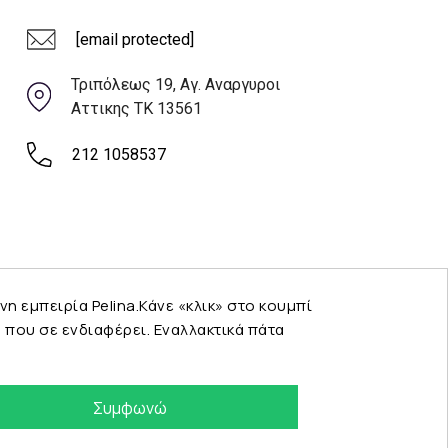
[email protected]
Τριπόλεως 19, Αγ. Αναργυροι
Αττικης ΤΚ 13561
212 1058537
εμπειρία Pelina.Κάνε «κλικ» στο κουμπί
που σε ενδιαφέρει. Εναλλακτικά πάτα
Συμφωνώ
eshop by Synergic Software