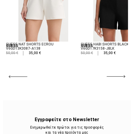
GUESS NAT SHORTS ECROU
GUESS HABI SHORTS BLACK
GUESS
GUESS
V6GD13K3087-A138
V6GD17K3158-JBLK
50,00 €
35,00 €
50,00 €
35,00 €
Εγγραφείτε στο Newsletter
Ενημερωθείτε πρώτοι για τις προσφορές
και τα νέα προϊόντα μας