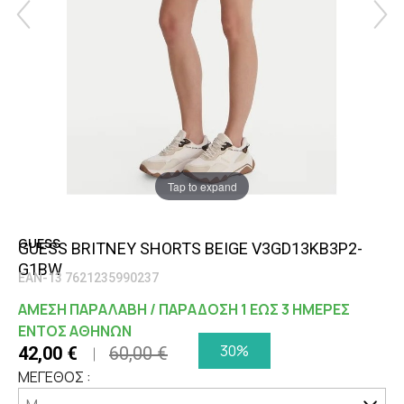
Tap to expand
GUESS
GUESS BRITNEY SHORTS BEIGE V3GD13KB3P2-
G1BW
EAN-13 7621235990237
ΑΜΕΣΗ ΠΑΡΑΛΑΒΗ / ΠΑΡΑΔΟΣΗ 1 ΕΩΣ 3 ΗΜΕΡΕΣ
ΕΝΤΟΣ ΑΘΗΝΩΝ
30%
42,00 €
60,00 €
ΜΕΓΕΘΟΣ :