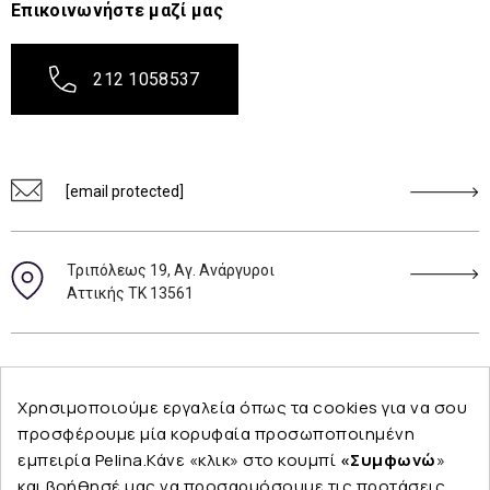
Επικοινωνήστε μαζί μας
212 1058537
[email protected]
Τριπόλεως 19, Αγ. Ανάργυροι
Αττικής ΤΚ 13561
Ακολουθήστε μας
Χρησιμοποιούμε εργαλεία όπως τα cookies για να σου
προσφέρουμε μία κορυφαία προσωποποιημένη
εμπειρία Pelina.Κάνε «κλικ» στο κουμπί
«Συμφωνώ
»
και βοήθησέ μας να προσαρμόσουμε τις προτάσεις
Εταιρεία