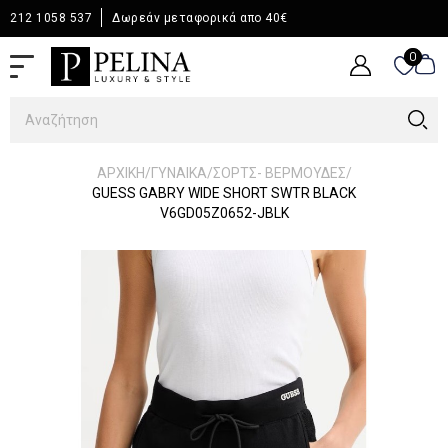
212 1058 537
Δωρεάν μεταφορικά απο 40€
0
0
/
/
/
ΑΡΧΙΚΉ
ΓΥΝΑΙΚΑ
ΣΟΡΤΣ- ΒΕΡΜΟΥΔΕΣ
GUESS GABRY WIDE SHORT SWTR BLACK
V6GD05Z0652-JBLK