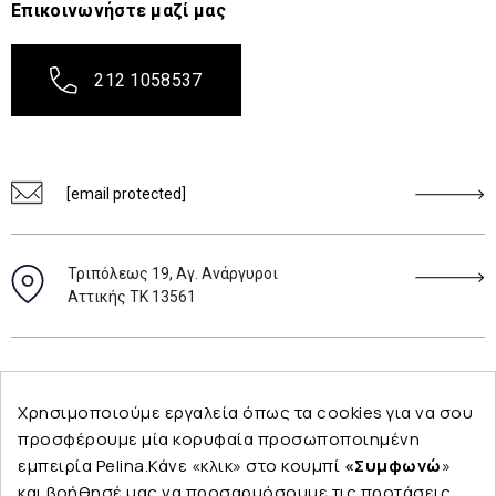
Επικοινωνήστε μαζί μας
212 1058537
[email protected]
Τριπόλεως 19, Αγ. Ανάργυροι
Αττικής ΤΚ 13561
Ακολουθήστε μας
Χρησιμοποιούμε εργαλεία όπως τα cookies για να σου
προσφέρουμε μία κορυφαία προσωποποιημένη
εμπειρία Pelina.Κάνε «κλικ» στο κουμπί
«Συμφωνώ
»
και βοήθησέ μας να προσαρμόσουμε τις προτάσεις
Εταιρεία