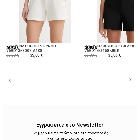
GUESS NAT SHORTS ECROU
GUESS HABI SHORTS BLACK
GUESS
GUESS
V6GD13K3087-A138
V6GD17K3158-JBLK
50,00 €
35,00 €
50,00 €
35,00 €
Εγγραφείτε στο Newsletter
Ενημερωθείτε πρώτοι για τις προσφορές
και τα νέα προϊόντα μας