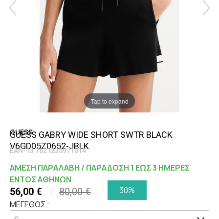
Tap to expand
GUESS
GUESS GABRY WIDE SHORT SWTR BLACK
V6GD05Z0652-JBLK
EAN-13 7621235971014
ΑΜΕΣΗ ΠΑΡΑΛΑΒΗ / ΠΑΡΑΔΟΣΗ 1 ΕΩΣ 3 ΗΜΕΡΕΣ
ΕΝΤΟΣ ΑΘΗΝΩΝ
30%
56,00 €
80,00 €
ΜΕΓΕΘΟΣ :