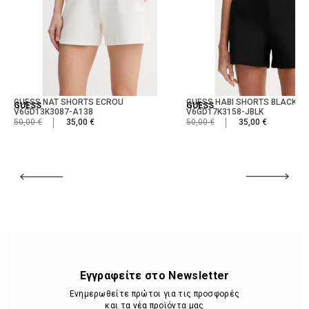
GUESS NAT SHORTS ECROU
GUESS HABI SHORTS BLACK
GUESS
GUESS
V6GD13K3087-A138
V6GD17K3158-JBLK
50,00 €
35,00 €
50,00 €
35,00 €
Εγγραφείτε στο Newsletter
Ενημερωθείτε πρώτοι για τις προσφορές
και τα νέα προϊόντα μας