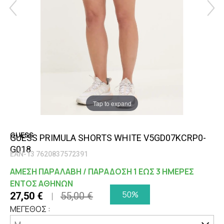
Tap to expand
GUESS
GUESS PRIMULA SHORTS WHITE V5GD07KCRP0-
G018
EAN-13 7620837572391
ΑΜΕΣΗ ΠΑΡΑΛΑΒΗ / ΠΑΡΑΔΟΣΗ 1 ΕΩΣ 3 ΗΜΕΡΕΣ
ΕΝΤΟΣ ΑΘΗΝΩΝ
50%
27,50 €
55,00 €
ΜΕΓΕΘΟΣ :