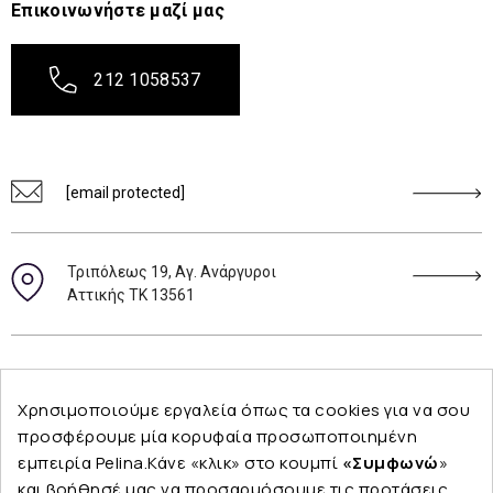
Επικοινωνήστε μαζί μας
212 1058537
[email protected]
Τριπόλεως 19, Αγ. Ανάργυροι
Αττικής ΤΚ 13561
Ακολουθήστε μας
Χρησιμοποιούμε εργαλεία όπως τα cookies για να σου
προσφέρουμε μία κορυφαία προσωποποιημένη
εμπειρία Pelina.Κάνε «κλικ» στο κουμπί
«Συμφωνώ
»
και βοήθησέ μας να προσαρμόσουμε τις προτάσεις
Εταιρεία