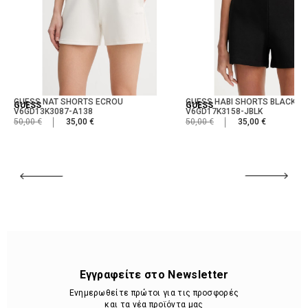
GUESS NAT SHORTS ECROU
GUESS HABI SHORTS BLACK
GUESS
GUESS
V6GD13K3087-A138
V6GD17K3158-JBLK
50,00 €
35,00 €
50,00 €
35,00 €
Εγγραφείτε στο Newsletter
Ενημερωθείτε πρώτοι για τις προσφορές
και τα νέα προϊόντα μας