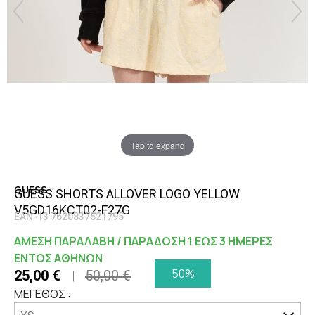
Tap to expand
GUESS
GUESS SHORTS ALLOVER LOGO YELLOW
V5GD16KCT02-F27G
EAN-13 7620837521795
ΑΜΕΣΗ ΠΑΡΑΛΑΒΗ / ΠΑΡΑΔΟΣΗ 1 ΕΩΣ 3 ΗΜΕΡΕΣ
ΕΝΤΟΣ ΑΘΗΝΩΝ
50%
25,00 €
50,00 €
ΜΕΓΕΘΟΣ :