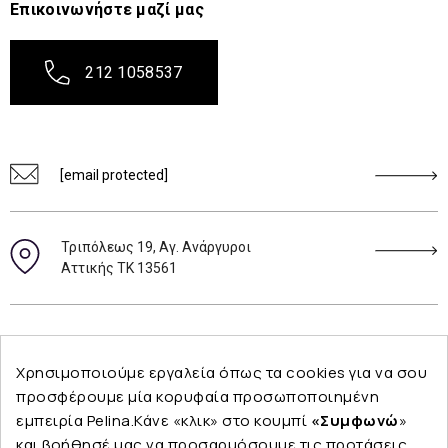
Επικοινωνήστε μαζί μας
212 1058537
[email protected]
Τριπόλεως 19, Αγ. Ανάργυροι
Αττικής ΤΚ 13561
Ακολουθήστε μας
Χρησιμοποιούμε εργαλεία όπως τα cookies για να σου
προσφέρουμε μία κορυφαία προσωποποιημένη
εμπειρία Pelina.Κάνε «κλικ» στο κουμπί
«Συμφωνώ
»
και βοήθησέ μας να προσαρμόσουμε τις προτάσεις
Εταιρεία