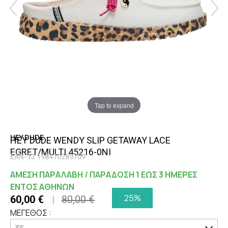
Tap to expand
HEY DUDE
HEY DUDE WENDY SLIP GETAWAY LACE
EGRET/MULTI 45216-0NI
EAN-13 198410289709
ΑΜΕΣΗ ΠΑΡΑΛΑΒΗ / ΠΑΡΑΔΟΣΗ 1 ΕΩΣ 3 ΗΜΕΡΕΣ
ΕΝΤΟΣ ΑΘΗΝΩΝ
25%
60,00 €
80,00 €
ΜΕΓΕΘΟΣ :