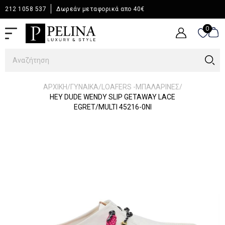
212 1058 537
Δωρεάν μεταφορικά απο 40€
0
0
/
/
/
ΑΡΧΙΚΉ
ΓΥΝΑΙΚΑ
LOAFERS -ΜΠΑΛΑΡΙΝΕΣ
HEY DUDE WENDY SLIP GETAWAY LACE
EGRET/MULTI 45216-0NI