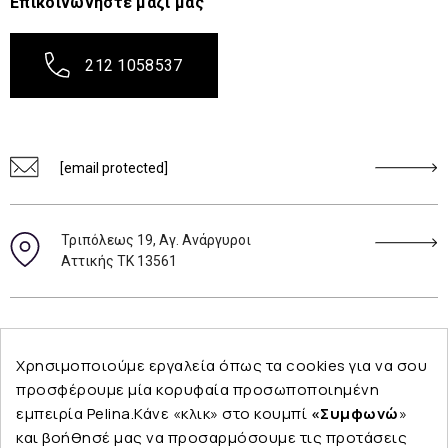
Επικοινωνήστε μαζί μας
212 1058537
[email protected]
Τριπόλεως 19, Αγ. Ανάργυροι
Αττικής ΤΚ 13561
Ακολουθήστε μας
Χρησιμοποιούμε εργαλεία όπως τα cookies για να σου
προσφέρουμε μία κορυφαία προσωποποιημένη
εμπειρία Pelina.Κάνε «κλικ» στο κουμπί
«Συμφωνώ
»
και βοήθησέ μας να προσαρμόσουμε τις προτάσεις
Εταιρεία