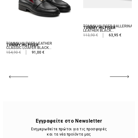
TOMMY HILFIGER BALLERINA S
TOMMY HILFIGER
LEATHER BLACK...
113,90 €
63,95 €
TOMMY HILFIGER LEATHER
TOMMY HILFIGER
CLASSIC LOAFER BLACK...
154,90 €
91,00 €
Εγγραφείτε στο Newsletter
Ενημερωθείτε πρώτοι για τις προσφορές
και τα νέα προϊόντα μας