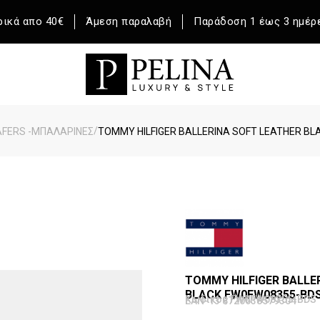
ικά απο 40€
Άμεση παραλαβή
Παράδοση 1 έως 3 ημέρ
/
FERS -ΜΠΑΛΑΡΙΝΕΣ
TOMMY HILFIGER BALLERINA SOFT LEATHER B
TOMMY HILFIGER BALLE
BLACK FW0FW08355-BD
Κωδικός FW0FW08355-BDS
EAN-13 8720638579304