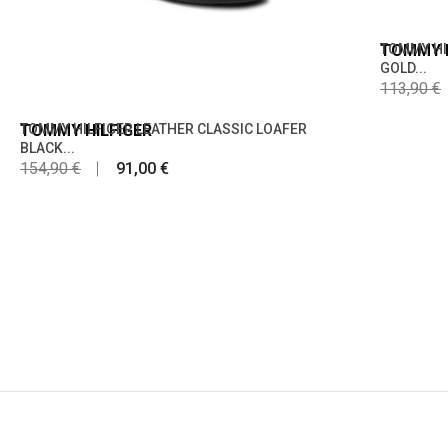
TOMMY H
TOMMY HI
GOLD...
113,90 €
TOMMY HILFIGER
TOMMY HILFIGER LEATHER CLASSIC LOAFER
BLACK...
154,90 €
91,00 €