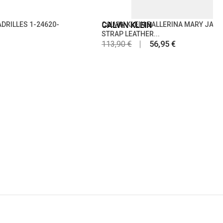
DRILLES 1-24620-
CALVIN KLEIN
CALVIN KLEIN BALLERINA MARY JANE
STRAP LEATHER...
113,90 €
56,95 €