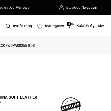
ες εντός Αθηνών
Είσοδος /Εγγραφή
0
0
Καλάθι Αγορών
Αναζήτηση
Αγαπημένα
LACK FW0FW08355-BDS
RINA SOFT LEATHER
S