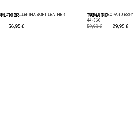
ILFIGER
LFIGER BALLERINA SOFT LEATHER
TAMARIS
TAMARIS LEOPARD ESPA
44-360
56,95 €
59,90 €
29,95 €