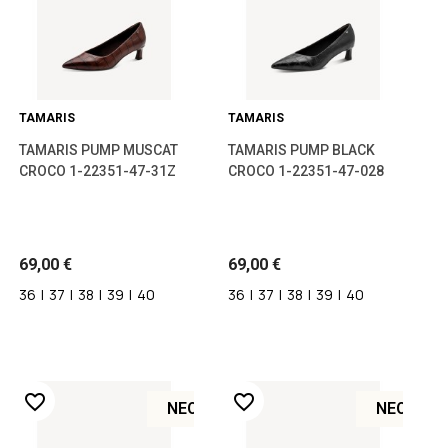
TAMARIS
TAMARIS
TAMARIS PUMP MUSCAT
TAMARIS PUMP BLACK
CROCO 1-22351-47-31Z
CROCO 1-22351-47-028
69,00 €
69,00 €
36
|
37
|
38
|
39
|
40
36
|
37
|
38
|
39
|
40
favorite_border
favorite_border
ΝΈΟ
ΝΈΟ