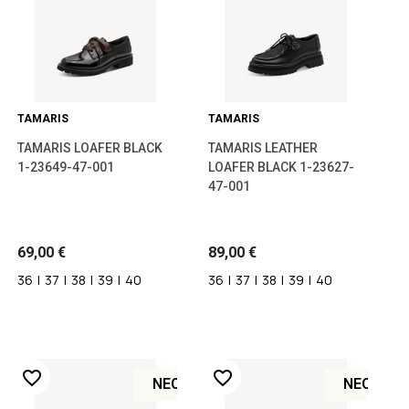
TAMARIS
TAMARIS
TAMARIS LOAFER BLACK
TAMARIS LEATHER
1-23649-47-001
LOAFER BLACK 1-23627-
47-001
69,00 €
89,00 €
36
|
37
|
38
|
39
|
40
36
|
37
|
38
|
39
|
40
favorite_border
favorite_border
ΝΈΟ
ΝΈΟ