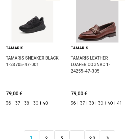
TAMARIS
TAMARIS
TAMARIS SNEAKER BLACK
TAMARIS LEATHER
1-23705-47-001
LOAFER COGNAC 1-
24255-47-305
79,00 €
79,00 €
36
|
37
|
38
|
39
|
40
36
|
37
|
38
|
39
|
40
|
41
1

2
3
…
20