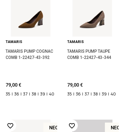
TAMARIS
TAMARIS
TAMARIS PUMP COGNAC
TAMARIS PUMP TAUPE
COMB 1-22427-43-392
COMB 1-22427-43-344
79,00 €
79,00 €
35
|
36
|
37
|
38
|
39
|
40
35
|
36
|
37
|
38
|
39
|
40
favorite_border
favorite_border
ΝΈΟ
ΝΈΟ