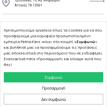
Τριπόλεως 19, Αγ. Ανάργυροι
Αττικής ΤΚ 13561
Ακολουθήστε μας
Χρησιμοποιούμε εργαλεία όπως τα cookies για να σου
προσφέρουμε μία κορυφαία προσωποποιημένη
εμπειρία Pelina.Κάνε «κλικ» στο κουμπί
«Συμφωνώ
»
και βοήθησέ μας να προσαρμόσουμε τις προτάσεις
Εταιρεία
μας αποκλειστικά στο περιεχόμενο που σε ενδιαφέρει.
Εναλλακτικά πάτα «Προσαρμογή» και κλίκαρε αυτά που
θες!
Κατηγορίες
Συμφωνώ
Προσαρμογή
Δεν συμφωνώ
© Copyright 2024 PELINA. All rights reserved.
eshop by Synergic Software