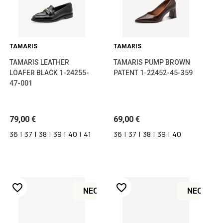
TAMARIS
TAMARIS
TAMARIS LEATHER
TAMARIS PUMP BROWN
LOAFER BLACK 1-24255-
PATENT 1-22452-45-359
47-001
79,00 €
69,00 €
36
|
37
|
38
|
39
|
40
|
41
36
|
37
|
38
|
39
|
40
favorite_border
favorite_border
ΝΈΟ
ΝΈΟ