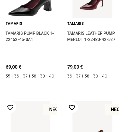
TAMARIS
TAMARIS
TAMARIS PUMP BLACK 1-
TAMARIS LEATHER PUMP
22452-45-0A1
MERLOT 1-22480-42-537
69,00 €
79,00 €
35
|
36
|
37
|
38
|
39
|
40
36
|
37
|
38
|
39
|
40
favorite_border
favorite_border
ΝΈΟ
ΝΈΟ