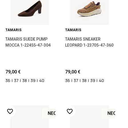
TAMARIS
TAMARIS
TAMARIS SUEDE PUMP
TAMARIS SNEAKER
MOCCA 1-22455-47-304
LEOPARD 1-23705-47-360
79,00 €
79,00 €
36
|
37
|
38
|
39
|
40
36
|
37
|
38
|
39
|
40
favorite_border
favorite_border
ΝΈΟ
ΝΈΟ