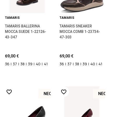
TAMARIS
TAMARIS
TAMARIS BALLERINA
TAMARIS SNEAKER
MOCCA SUEDE 1-22126-
MOCCA COMB 1-23734-
43-347
47-303
69,00 €
69,00 €
36
|
37
|
38
|
39
|
40
|
41
36
|
37
|
38
|
39
|
40
|
41
favorite_border
favorite_border
ΝΈΟ
ΝΈΟ