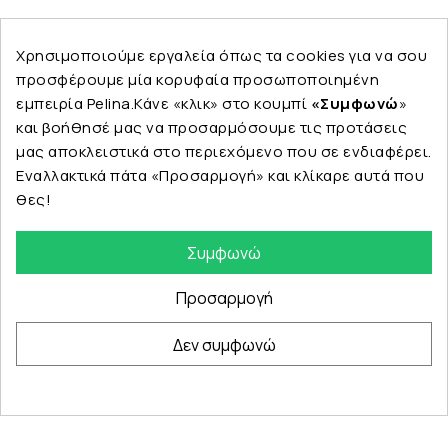
Ακολουθήστε μας
Χρησιμοποιούμε εργαλεία όπως τα cookies για να σου
προσφέρουμε μία κορυφαία προσωποποιημένη
εμπειρία Pelina.Κάνε «κλικ» στο κουμπί
«Συμφωνώ
»
και βοήθησέ μας να προσαρμόσουμε τις προτάσεις
Εταιρεία
μας αποκλειστικά στο περιεχόμενο που σε ενδιαφέρει.
Εναλλακτικά πάτα «Προσαρμογή» και κλίκαρε αυτά που
θες!
Κατηγορίες
Συμφωνώ
Προσαρμογή
Δεν συμφωνώ
© Copyright 2024 PELINA. All rights reserved.
eshop by Synergic Software