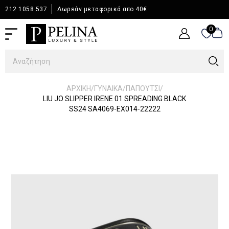
212 1058 537
Δωρεάν μεταφορικά απο 40€
0
0
/
/
/
ΑΡΧΙΚΉ
ΓΥΝΑΙΚΑ
ΠΑΠΟΥΤΣΙ
LIU JO SLIPPER IRENE 01 SPREADING BLACK
SS24 SA4069-EX014-22222