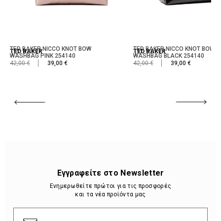
TED BAKER NICCO KNOT BOW
TED BAKER NICCO KNOT BOW
TED BAKER
TED BAKER
WASHBAG PINK 254140
WASHBAG BLACK 254140
42,00 €
39,00 €
42,00 €
39,00 €
Εγγραφείτε στο Newsletter
Ενημερωθείτε πρώτοι για τις προσφορές
και τα νέα προϊόντα μας