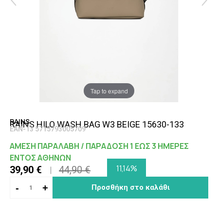
Tap to expand
RAINS
RAINS HILO WASH BAG W3 BEIGE 15630-133
EAN-13 5715793005709
ΑΜΕΣΗ ΠΑΡΑΛΑΒΗ / ΠΑΡΑΔΟΣΗ 1 ΕΩΣ 3 ΗΜΕΡΕΣ
ΕΝΤΟΣ ΑΘΗΝΩΝ
11,14%
39,90 €
44,90 €
-
+
Προσθήκη στο καλάθι