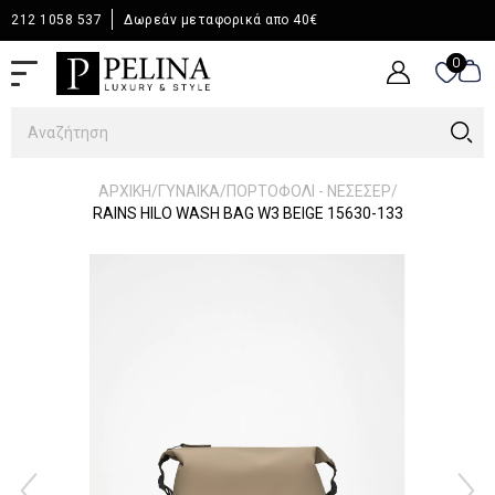
212 1058 537
Δωρεάν μεταφορικά απο 40€
0
0
/
/
/
ΑΡΧΙΚΉ
ΓΥΝΑΙΚΑ
ΠΟΡΤΟΦΟΛΙ - ΝΕΣΕΣΕΡ
RAINS HILO WASH BAG W3 BEIGE 15630-133