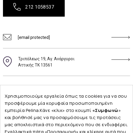
212 1058537
[email protected]
Τριπόλεως 19, Αγ. Ανάργυροι
Αττικής ΤΚ 13561
Ακολουθήστε μας
Χρησιμοποιούμε εργαλεία όπως τα cookies για να σου
προσφέρουμε μία κορυφαία προσωποποιημένη
εμπειρία Pelina.Κάνε «κλικ» στο κουμπί
«Συμφωνώ
»
και βοήθησέ μας να προσαρμόσουμε τις προτάσεις
Εταιρεία
μας αποκλειστικά στο περιεχόμενο που σε ενδιαφέρει.
Εναλλακτικά πάτα «Προσαρμογή» και κλίκαρε αυτά που