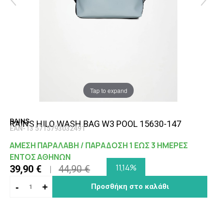
Tap to expand
RAINS
RAINS HILO WASH BAG W3 POOL 15630-147
EAN-13 5715793032491
ΑΜΕΣΗ ΠΑΡΑΛΑΒΗ / ΠΑΡΑΔΟΣΗ 1 ΕΩΣ 3 ΗΜΕΡΕΣ
ΕΝΤΟΣ ΑΘΗΝΩΝ
11,14%
39,90 €
44,90 €
-
+
Προσθήκη στο καλάθι