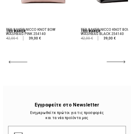
TED BAKER NICCO KNOT BOW
TED BAKER NICCO KNOT BOW
TED BAKER
TED BAKER
WASHBAG PINK 254140
WASHBAG BLACK 254140
42,00 €
39,00 €
42,00 €
39,00 €
Εγγραφείτε στο Newsletter
Ενημερωθείτε πρώτοι για τις προσφορές
και τα νέα προϊόντα μας