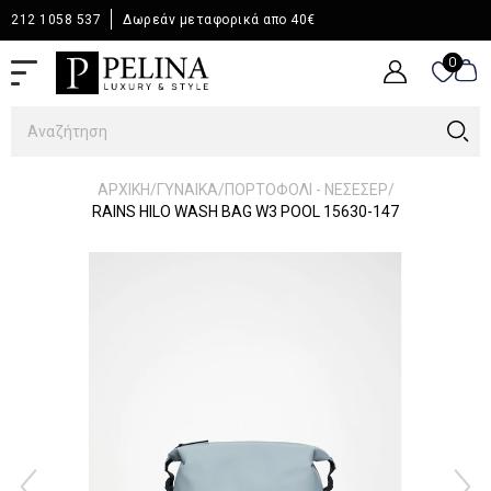
212 1058 537
Δωρεάν μεταφορικά απο 40€
0
0
/
/
/
ΑΡΧΙΚΉ
ΓΥΝΑΙΚΑ
ΠΟΡΤΟΦΟΛΙ - ΝΕΣΕΣΕΡ
RAINS HILO WASH BAG W3 POOL 15630-147