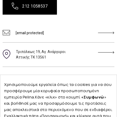
212 1058537
[email protected]
Τριπόλεως 19, Αγ. Ανάργυροι
Αττικής ΤΚ 13561
Ακολουθήστε μας
Χρησιμοποιούμε εργαλεία όπως τα cookies για να σου
προσφέρουμε μία κορυφαία προσωποποιημένη
εμπειρία Pelina.Κάνε «κλικ» στο κουμπί
«Συμφωνώ
»
και βοήθησέ μας να προσαρμόσουμε τις προτάσεις
Εταιρεία
μας αποκλειστικά στο περιεχόμενο που σε ενδιαφέρει.
Εναλλακτικά πάτα «Προσαρμογή» και κλίκαρε αυτά που