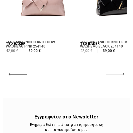
TED BAKER NICCO KNOT BOW
TED BAKER NICCO KNOT BOW
TED BAKER
TED BAKER
WASHBAG PINK 254140
WASHBAG BLACK 254140
42,00 €
39,00 €
42,00 €
39,00 €
Εγγραφείτε στο Newsletter
Ενημερωθείτε πρώτοι για τις προσφορές
και τα νέα προϊόντα μας