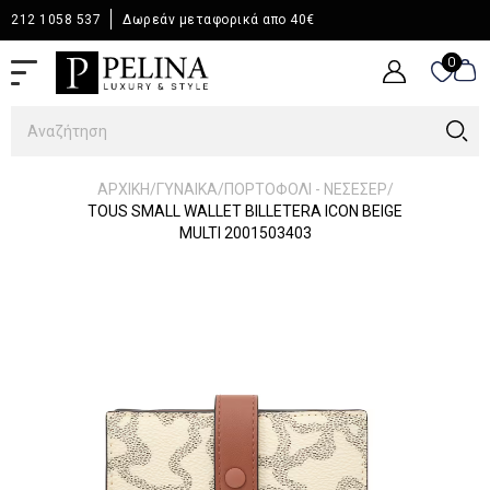
212 1058 537
Δωρεάν μεταφορικά απο 40€
0
0
/
/
/
ΑΡΧΙΚΉ
ΓΥΝΑΙΚΑ
ΠΟΡΤΟΦΟΛΙ - ΝΕΣΕΣΕΡ
TOUS SMALL WALLET BILLETERA ICON BEIGE
MULTI 2001503403