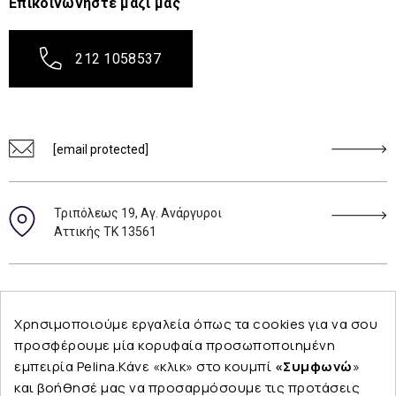
Επικοινωνήστε μαζί μας
212 1058537
[email protected]
Τριπόλεως 19, Αγ. Ανάργυροι
Αττικής ΤΚ 13561
Ακολουθήστε μας
Χρησιμοποιούμε εργαλεία όπως τα cookies για να σου
προσφέρουμε μία κορυφαία προσωποποιημένη
εμπειρία Pelina.Κάνε «κλικ» στο κουμπί
«Συμφωνώ
»
και βοήθησέ μας να προσαρμόσουμε τις προτάσεις
Εταιρεία