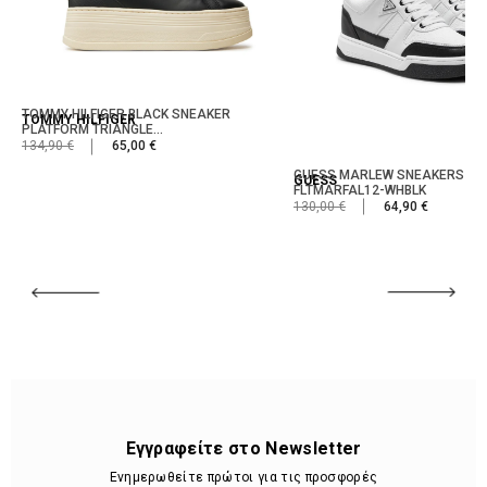
TOMMY HILFIGER BLACK SNEAKER
TOMMY HILFIGER
PLATFORM TRIANGLE...
134,90 €
65,00 €
GUESS MARLEW SNEAKERS WH
GUESS
FLTMARFAL12-WHBLK
130,00 €
64,90 €
Εγγραφείτε στο Newsletter
Ενημερωθείτε πρώτοι για τις προσφορές