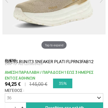
Tap to expand
GUESS
GUESS RUNIT3 SNEAKER PLATI FLPRN3FAB12
EAN-13 7621235633424
ΑΜΕΣΗ ΠΑΡΑΛΑΒΗ / ΠΑΡΑΔΟΣΗ 1 ΕΩΣ 3 ΗΜΕΡΕΣ
ΕΝΤΟΣ ΑΘΗΝΩΝ
35%
94,25 €
145,00 €
ΜΕΓΕΘΟΣ :
-
+
Προσθήκη στο καλάθι