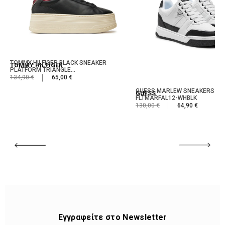
TOMMY HILFIGER BLACK SNEAKER
TOMMY HILFIGER
PLATFORM TRIANGLE...
134,90 €
65,00 €
GUESS MARLEW SNEAKERS WH
GUESS
FLTMARFAL12-WHBLK
130,00 €
64,90 €
Εγγραφείτε στο Newsletter