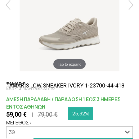
Tap to expand
TAMARIS
TAMARIS LOW SNEAKER IVORY 1-23700-44-418
EAN-13 4064198752710
ΑΜΕΣΗ ΠΑΡΑΛΑΒΗ / ΠΑΡΑΔΟΣΗ 1 ΕΩΣ 3 ΗΜΕΡΕΣ
ΕΝΤΟΣ ΑΘΗΝΩΝ
25,32%
59,00 €
79,00 €
ΜΕΓΕΘΟΣ :