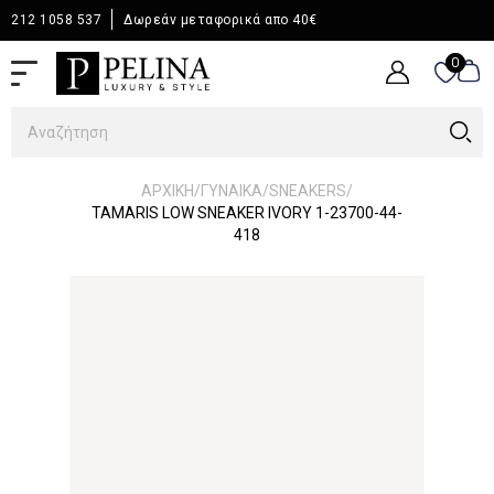
212 1058 537
Δωρεάν μεταφορικά απο 40€
0
0
/
/
/
ΑΡΧΙΚΉ
ΓΥΝΑΙΚΑ
SNEAKERS
TAMARIS LOW SNEAKER IVORY 1-23700-44-
418