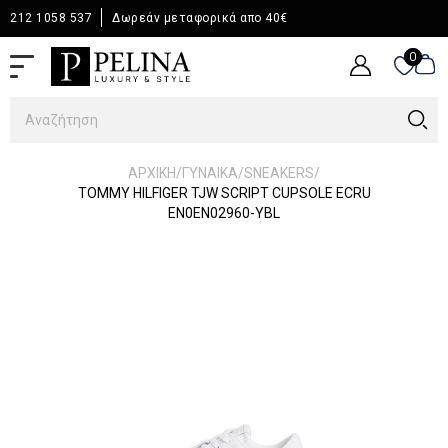
212 1058 537
Δωρεάν μεταφορικά απο 40€
0
0
/
/
/
ΑΡΧΙΚΉ
ΓΥΝΑΙΚΑ
SNEAKERS
TOMMY HILFIGER TJW SCRIPT CUPSOLE ECRU
EN0EN02960-YBL