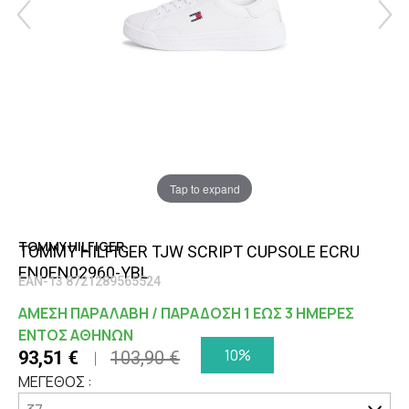
Tap to expand
TOMMY HILFIGER
TOMMY HILFIGER TJW SCRIPT CUPSOLE ECRU
EN0EN02960-YBL
EAN-13 8721289565524
ΑΜΕΣΗ ΠΑΡΑΛΑΒΗ / ΠΑΡΑΔΟΣΗ 1 ΕΩΣ 3 ΗΜΕΡΕΣ
ΕΝΤΟΣ ΑΘΗΝΩΝ
10%
93,51 €
103,90 €
ΜΕΓΕΘΟΣ :