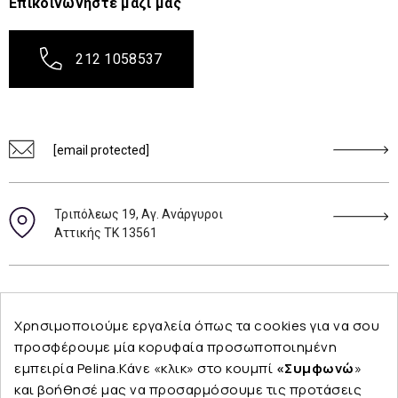
Επικοινωνήστε μαζί μας
212 1058537
[email protected]
Τριπόλεως 19, Αγ. Ανάργυροι
Αττικής ΤΚ 13561
Ακολουθήστε μας
Χρησιμοποιούμε εργαλεία όπως τα cookies για να σου
προσφέρουμε μία κορυφαία προσωποποιημένη
εμπειρία Pelina.Κάνε «κλικ» στο κουμπί
«Συμφωνώ
»
και βοήθησέ μας να προσαρμόσουμε τις προτάσεις
Εταιρεία