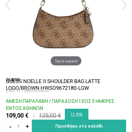
Tap to expand
GUESS
GUESS NOELLE II SHOULDER BAG LATTE
LOGO/BROWN HWSO9672180-LGW
EAN-13 198659030650
ΑΜΕΣΗ ΠΑΡΑΛΑΒΗ / ΠΑΡΑΔΟΣΗ 1 ΕΩΣ 3 ΗΜΕΡΕΣ
ΕΝΤΟΣ ΑΘΗΝΩΝ
12,8%
109,00 €
125,00 €
-
+
Προσθήκη στο καλάθι