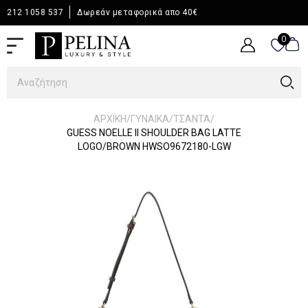
212 1058 537
Δωρεάν μεταφορικά απο 40€
0
0
/
/
/
ΑΡΧΙΚΉ
ΓΥΝΑΙΚΑ
ΤΣΑΝΤΑ
GUESS NOELLE II SHOULDER BAG LATTE
LOGO/BROWN HWSO9672180-LGW