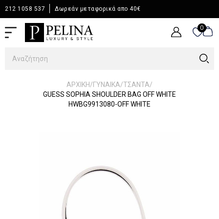
212 1058 537
Δωρεάν μεταφορικά απο 40€
0
0
/
/
/
ΑΡΧΙΚΉ
ΓΥΝΑΙΚΑ
ΤΣΑΝΤΑ
GUESS SOPHIA SHOULDER BAG OFF WHITE
HWBG9913080-OFF WHITE