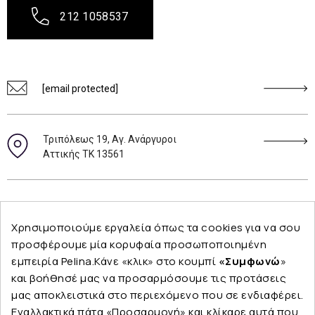
212 1058537
[email protected]
Τριπόλεως 19, Αγ. Ανάργυροι
Αττικής ΤΚ 13561
Ακολουθήστε μας
Χρησιμοποιούμε εργαλεία όπως τα cookies για να σου
προσφέρουμε μία κορυφαία προσωποποιημένη
εμπειρία Pelina.Κάνε «κλικ» στο κουμπί
«Συμφωνώ
»
και βοήθησέ μας να προσαρμόσουμε τις προτάσεις
Εταιρεία
μας αποκλειστικά στο περιεχόμενο που σε ενδιαφέρει.
Εναλλακτικά πάτα «Προσαρμογή» και κλίκαρε αυτά που