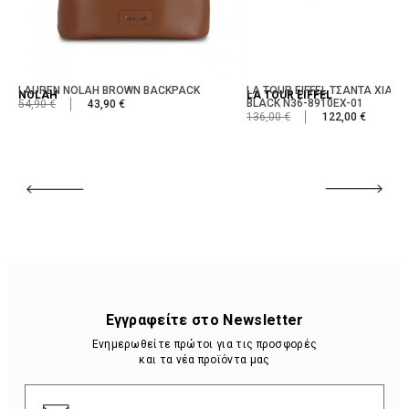
LAUREN NOLAH BROWN BACKPACK
LA TOUR EIFFEL ΤΣΑΝΤΑ ΧΙΑΣΤΙ
NOLAH
LA TOUR EIFFEL
BLACK N36-8910EX-01
54,90 €
43,90 €
136,00 €
122,00 €
Εγγραφείτε στο Newsletter
Ενημερωθείτε πρώτοι για τις προσφορές
και τα νέα προϊόντα μας