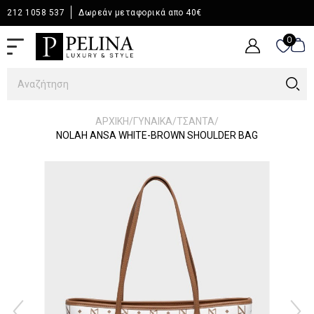
212 1058 537
Δωρεάν μεταφορικά απο 40€
0
0
/
/
/
ΑΡΧΙΚΉ
ΓΥΝΑΙΚΑ
ΤΣΑΝΤΑ
NOLAH ANSA WHITE-BROWN SHOULDER BAG