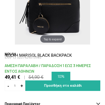
Tap to expand
NOLAH
NOLAH MARISOL BLACK BACKPACK
EAN-13 5207424015985
ΑΜΕΣΗ ΠΑΡΑΛΑΒΗ / ΠΑΡΑΔΟΣΗ 1 ΕΩΣ 3 ΗΜΕΡΕΣ
ΕΝΤΟΣ ΑΘΗΝΩΝ
10%
49,41 €
54,90 €
-
+
Προσθήκη στο καλάθι
Περιγραφή Προϊόντος