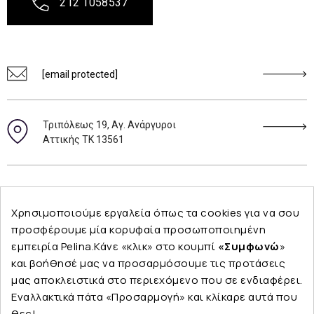
212 1058537
[email protected]
Τριπόλεως 19, Αγ. Ανάργυροι
Αττικής ΤΚ 13561
Ακολουθήστε μας
Χρησιμοποιούμε εργαλεία όπως τα cookies για να σου
προσφέρουμε μία κορυφαία προσωποποιημένη
εμπειρία Pelina.Κάνε «κλικ» στο κουμπί
«Συμφωνώ
»
και βοήθησέ μας να προσαρμόσουμε τις προτάσεις
Εταιρεία
μας αποκλειστικά στο περιεχόμενο που σε ενδιαφέρει.
Εναλλακτικά πάτα «Προσαρμογή» και κλίκαρε αυτά που
θες!