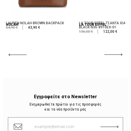
LAUREN NOLAH BROWN BACKPACK
LA TOUR EIFFEL ΤΣΑΝΤΑ ΧΙΑΣΤΙ
NOLAH
LA TOUR EIFFEL
BLACK N36-8910EX-01
54,90 €
43,90 €
136,00 €
122,00 €
Εγγραφείτε στο Newsletter
Ενημερωθείτε πρώτοι για τις προσφορές
και τα νέα προϊόντα μας