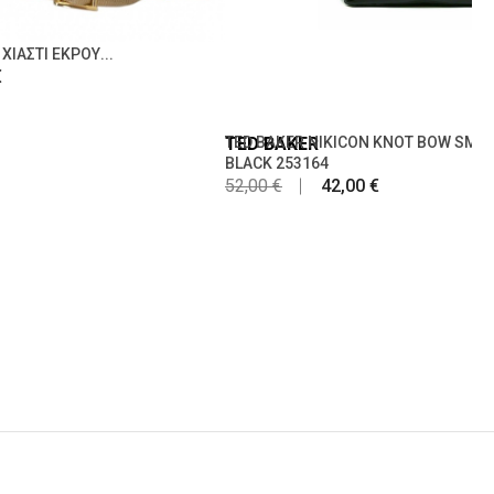
ΧΙΑΣΤΙ ΕΚΡΟΥ...
€
TED BAKER
TED BAKER NIKICON KNOT BOW SMAL
BLACK 253164
52,00 €
42,00 €