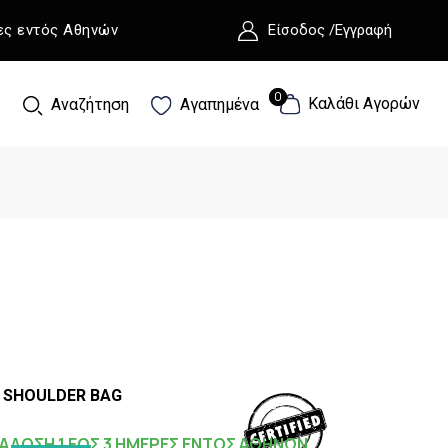
ες εντός Αθηνών
Είσοδος /Εγγραφή
0
0
Καλάθι Αγορών
Αναζήτηση
Αγαπημένα
K SHOULDER BAG
ΑΔΟΣΗ 1 ΕΩΣ 3 ΗΜΕΡΕΣ ΕΝΤΟΣ ΑΘΗΝΩΝ