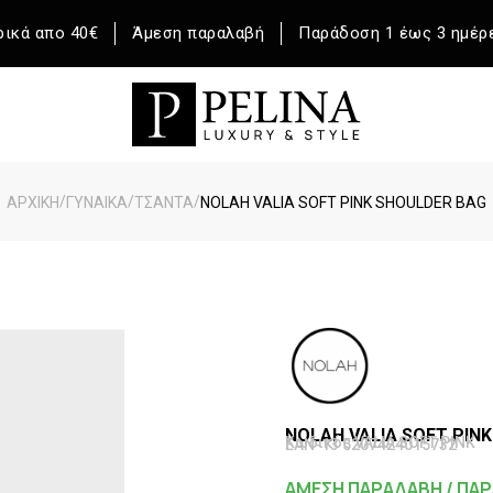
ικά απο 40€
Άμεση παραλαβή
Παράδοση 1 έως 3 ημέρ
/
/
/
ΑΡΧΙΚΉ
ΓΥΝΑΙΚΑ
ΤΣΑΝΤΑ
NOLAH VALIA SOFT PINK SHOULDER BAG
NOLAH VALIA SOFT PIN
Κωδικός VALIA SOFT PINK
EAN-13 5207424015732
ΑΜΕΣΗ ΠΑΡΑΛΑΒΗ / ΠΑΡ