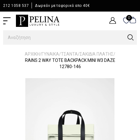
212 1058 537
Δωρεάν μεταφορικά απο 40€
0
0
/
/
/
/
ΑΡΧΙΚΉ
ΓΥΝΑΙΚΑ
ΤΣΑΝΤΑ
ΣΑΚΙΔΙΑ ΠΛΑΤΗΣ
RAINS 2 WAY TOTE BACKPACK MINI W3 DAZE
12780-146