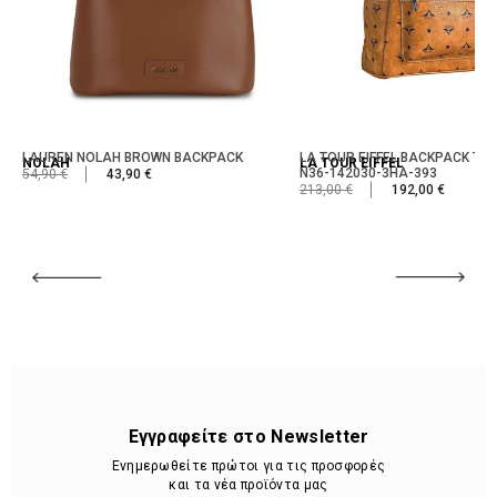
LAUREN NOLAH BROWN BACKPACK
LA TOUR EIFFEL BACKPACK ΤΑ
NOLAH
LA TOUR EIFFEL
Ν36-142030-3HA-393
54,90 €
43,90 €
213,00 €
192,00 €
Εγγραφείτε στο Newsletter
Ενημερωθείτε πρώτοι για τις προσφορές
και τα νέα προϊόντα μας