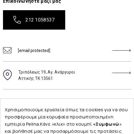
Επικοινωνήστε μαζί μας
212 1058537
[email protected]
Τριπόλεως 19, Αγ. Ανάργυροι
Αττικής ΤΚ 13561
Ακολουθήστε μας
Χρησιμοποιούμε εργαλεία όπως τα cookies για να σου
προσφέρουμε μία κορυφαία προσωποποιημένη
εμπειρία Pelina.Κάνε «κλικ» στο κουμπί
«Συμφωνώ
»
και βοήθησέ μας να προσαρμόσουμε τις προτάσεις
Εταιρεία