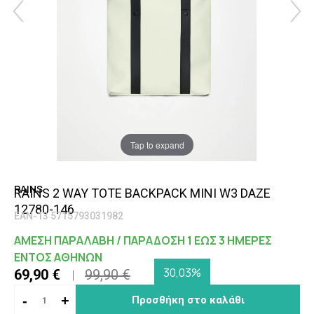
Tap to expand
RAINS
RAINS 2 WAY TOTE BACKPACK MINI W3 DAZE
12780-146
EAN-13 5715793031982
ΑΜΕΣΗ ΠΑΡΑΛΑΒΗ / ΠΑΡΑΔΟΣΗ 1 ΕΩΣ 3 ΗΜΕΡΕΣ
ΕΝΤΟΣ ΑΘΗΝΩΝ
30,03%
69,90 €
99,90 €
-
+
Προσθήκη στο καλάθι