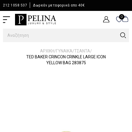
212 1058 537
Δωρεάν μεταφορικά απο 40€
0
0
/
/
/
ΑΡΧΙΚΉ
ΓΥΝΑΙΚΑ
ΤΣΑΝΤΑ
TED BAKER CRINCON CRINKLE LARGE ICON
YELLOW BAG 283875