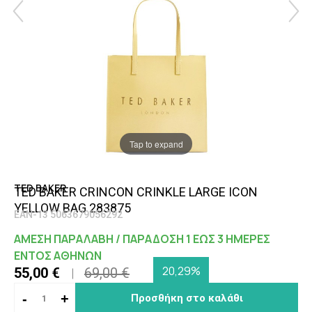
Tap to expand
TED BAKER
TED BAKER CRINCON CRINKLE LARGE ICON
YELLOW BAG 283875
EAN-13 5063679056292
ΑΜΕΣΗ ΠΑΡΑΛΑΒΗ / ΠΑΡΑΔΟΣΗ 1 ΕΩΣ 3 ΗΜΕΡΕΣ
ΕΝΤΟΣ ΑΘΗΝΩΝ
20,29%
55,00 €
69,00 €
-
+
Προσθήκη στο καλάθι