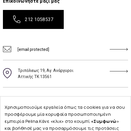
Επικοινωνήστε μαζί μας
212 1058537
[email protected]
Τριπόλεως 19, Αγ. Ανάργυροι
Αττικής ΤΚ 13561
Ακολουθήστε μας
Χρησιμοποιούμε εργαλεία όπως τα cookies για να σου
προσφέρουμε μία κορυφαία προσωποποιημένη
εμπειρία Pelina.Κάνε «κλικ» στο κουμπί
«Συμφωνώ
»
και βοήθησέ μας να προσαρμόσουμε τις προτάσεις
Εταιρεία