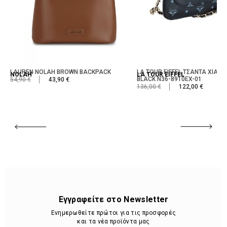
LAUREN NOLAH BROWN BACKPACK
LA TOUR EIFFEL ΤΣΑΝΤΑ ΧΙΑΣΤΙ
NOLAH
LA TOUR EIFFEL
BLACK N36-8910EX-01
54,90 €
43,90 €
136,00 €
122,00 €
Εγγραφείτε στο Newsletter
Ενημερωθείτε πρώτοι για τις προσφορές
και τα νέα προϊόντα μας