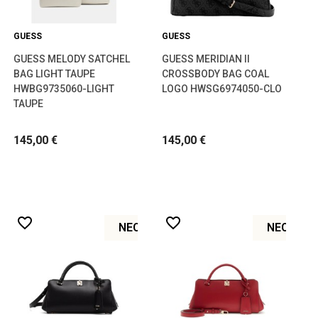
GUESS
GUESS
GUESS MELODY SATCHEL
GUESS MERIDIAN II
BAG LIGHT TAUPE
CROSSBODY BAG COAL
HWBG9735060-LIGHT
LOGO HWSG6974050-CLO
TAUPE
145,00 €
145,00 €
favorite_border
favorite_border
ΝΈΟ
ΝΈΟ