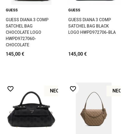
GUESS
GUESS
GUESS DIANA 3 COMP
GUESS DIANA 3 COMP
SATCHEL BAG
SATCHEL BAG BLACK
CHOCOLATE LOGO
LOGO HWPD972706-BLA
HWPD9727060-
CHOCOLATE
145,00 €
145,00 €
favorite_border
favorite_border
ΝΈΟ
ΝΈΟ