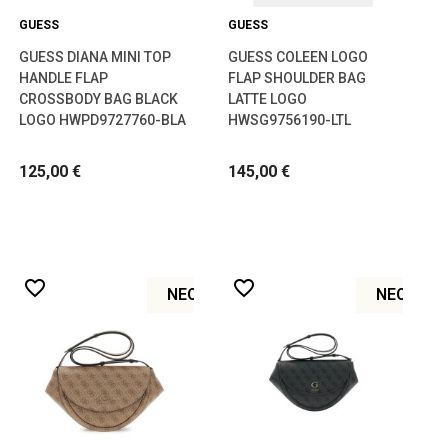
GUESS
GUESS
GUESS DIANA MINI TOP
GUESS COLEEN LOGO
HANDLE FLAP
FLAP SHOULDER BAG
CROSSBODY BAG BLACK
LATTE LOGO
LOGO HWPD9727760-BLA
HWSG9756190-LTL
125,00 €
145,00 €
favorite_border
favorite_border
ΝΈΟ
ΝΈΟ