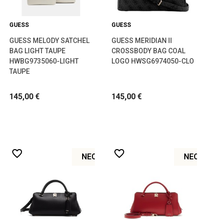
GUESS
GUESS
GUESS MELODY SATCHEL
GUESS MERIDIAN II
BAG LIGHT TAUPE
CROSSBODY BAG COAL
HWBG9735060-LIGHT
LOGO HWSG6974050-CLO
TAUPE
145,00 €
145,00 €
favorite_border
favorite_border
ΝΈΟ
ΝΈΟ