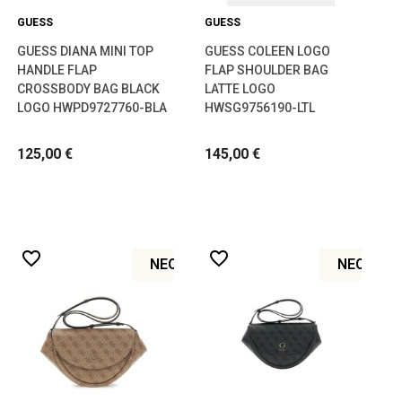
GUESS
GUESS
GUESS DIANA MINI TOP
GUESS COLEEN LOGO
HANDLE FLAP
FLAP SHOULDER BAG
CROSSBODY BAG BLACK
LATTE LOGO
LOGO HWPD9727760-BLA
HWSG9756190-LTL
125,00 €
145,00 €
favorite_border
favorite_border
ΝΈΟ
ΝΈΟ