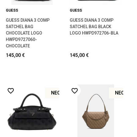
GUESS
GUESS
GUESS DIANA 3 COMP
GUESS DIANA 3 COMP
SATCHEL BAG
SATCHEL BAG BLACK
CHOCOLATE LOGO
LOGO HWPD972706-BLA
HWPD9727060-
CHOCOLATE
145,00 €
145,00 €
favorite_border
favorite_border
ΝΈΟ
ΝΈΟ