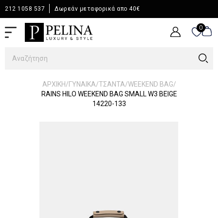
212 1058 537
Δωρεάν μεταφορικά απο 40€
0
0
/
/
/
/
ΑΡΧΙΚΉ
ΓΥΝΑΙΚΑ
ΤΣΑΝΤΑ
WEEKEND BAG
RAINS HILO WEEKEND BAG SMALL W3 BEIGE
14220-133