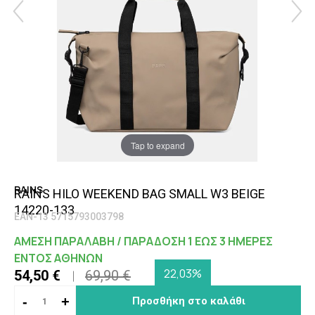
Tap to expand
RAINS
RAINS HILO WEEKEND BAG SMALL W3 BEIGE
14220-133
EAN-13 5715793003798
ΑΜΕΣΗ ΠΑΡΑΛΑΒΗ / ΠΑΡΑΔΟΣΗ 1 ΕΩΣ 3 ΗΜΕΡΕΣ
ΕΝΤΟΣ ΑΘΗΝΩΝ
22,03%
54,50 €
69,90 €
-
+
Προσθήκη στο καλάθι