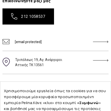
Επικοινωνήστε μαζί μας
212 1058537
[email protected]
Τριπόλεως 19, Αγ. Ανάργυροι
Αττικής ΤΚ 13561
Ακολουθήστε μας
Χρησιμοποιούμε εργαλεία όπως τα cookies για να σου
προσφέρουμε μία κορυφαία προσωποποιημένη
εμπειρία Pelina.Κάνε «κλικ» στο κουμπί
«Συμφωνώ
»
και βοήθησέ μας να προσαρμόσουμε τις προτάσεις
Εταιρεία