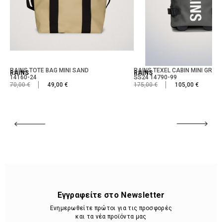
RAINS TOTE BAG MINI SAND
RAINS TEXEL CABIN MINI GREY
RAINS
RAINS
14160-24
SS24 14790-99
70,00 €
49,00 €
175,00 €
105,00 €
Εγγραφείτε στο Newsletter
Ενημερωθείτε πρώτοι για τις προσφορές
και τα νέα προϊόντα μας