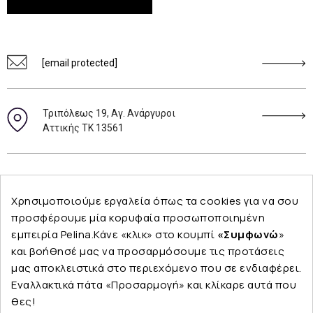
[email protected]
Τριπόλεως 19, Αγ. Ανάργυροι
Αττικής ΤΚ 13561
Ακολουθήστε μας
Χρησιμοποιούμε εργαλεία όπως τα cookies για να σου
προσφέρουμε μία κορυφαία προσωποποιημένη
εμπειρία Pelina.Κάνε «κλικ» στο κουμπί
«Συμφωνώ
»
και βοήθησέ μας να προσαρμόσουμε τις προτάσεις
Εταιρεία
μας αποκλειστικά στο περιεχόμενο που σε ενδιαφέρει.
Εναλλακτικά πάτα «Προσαρμογή» και κλίκαρε αυτά που
θες!