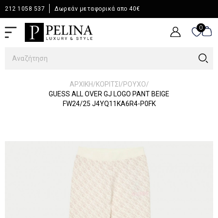
212 1058 537
Δωρεάν μεταφορικά απο 40€
0
0
/
/
/
ΑΡΧΙΚΉ
ΚΟΡΙΤΣΙ
ΡΟΥΧΟ
GUESS ALL OVER GJ LOGO PANT BEIGE
FW24/25 J4YQ11KA6R4-P0FK