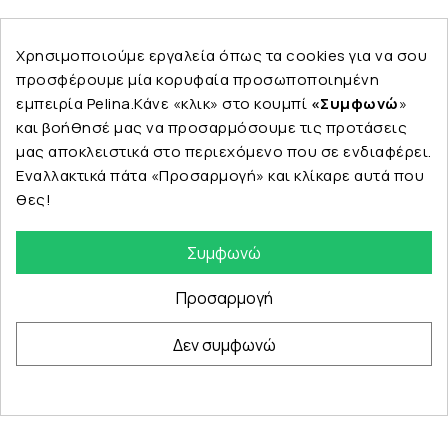
Ακολουθήστε μας
Χρησιμοποιούμε εργαλεία όπως τα cookies για να σου
προσφέρουμε μία κορυφαία προσωποποιημένη
εμπειρία Pelina.Κάνε «κλικ» στο κουμπί
«Συμφωνώ
»
και βοήθησέ μας να προσαρμόσουμε τις προτάσεις
Εταιρεία
μας αποκλειστικά στο περιεχόμενο που σε ενδιαφέρει.
Εναλλακτικά πάτα «Προσαρμογή» και κλίκαρε αυτά που
θες!
Κατηγορίες
Συμφωνώ
Προσαρμογή
Δεν συμφωνώ
© Copyright 2024 PELINA. All rights reserved.
eshop by Synergic Software