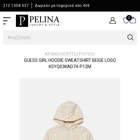
212 1058 537
Δωρεάν μεταφορικά απο 40€
0
0
/
/
/
ΑΡΧΙΚΉ
ΚΟΡΙΤΣΙ
ΡΟΥΧΟ
GUESS GIRL HOODIE SWEATSHIRT BEIGE LOGO
K5YQ03KAD74-P12M