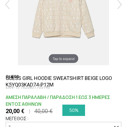
Tap to expand
GUESS
GUESS GIRL HOODIE SWEATSHIRT BEIGE LOGO
K5YQ03KAD74-P12M
EAN-13 7620837705140
ΑΜΕΣΗ ΠΑΡΑΛΑΒΗ / ΠΑΡΑΔΟΣΗ 1 ΕΩΣ 3 ΗΜΕΡΕΣ
ΕΝΤΟΣ ΑΘΗΝΩΝ
50%
20,00 €
40,00 €
ΜΕΓΕΘΟΣ :