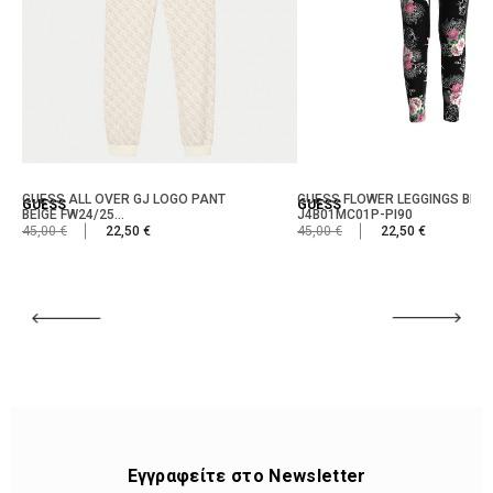
GUESS ALL OVER GJ LOGO PANT
GUESS FLOWER LEGGINGS BLA
GUESS
GUESS
BEIGE FW24/25...
J4B01MC01P-PI90
45,00 €
22,50 €
45,00 €
22,50 €
Εγγραφείτε στο Newsletter