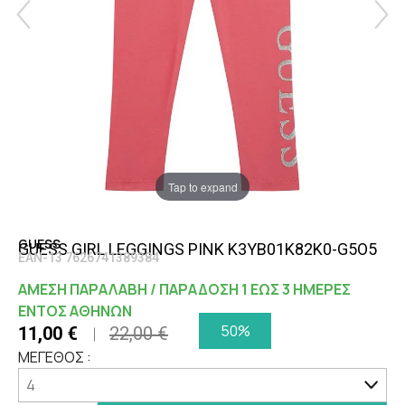
Tap to expand
GUESS
GUESS GIRL LEGGINGS PINK K3YB01K82K0-G5O5
EAN-13 7626741389384
ΑΜΕΣΗ ΠΑΡΑΛΑΒΗ / ΠΑΡΑΔΟΣΗ 1 ΕΩΣ 3 ΗΜΕΡΕΣ
ΕΝΤΟΣ ΑΘΗΝΩΝ
50%
11,00 €
22,00 €
ΜΕΓΕΘΟΣ :