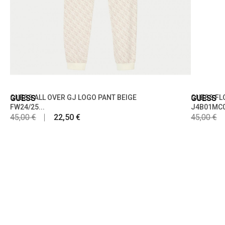
GUESS
GUESS ALL OVER GJ LOGO PANT BEIGE
GUESS
GUESS FL
FW24/25...
J4B01MC0
45,00 €
22,50 €
45,00 €