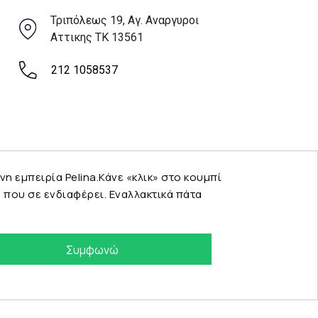
Τριπόλεως 19, Αγ. Αναργυροι
Αττικης ΤΚ 13561
212 1058537
εμπειρία Pelina.Κάνε «κλικ» στο κουμπί
που σε ενδιαφέρει. Εναλλακτικά πάτα
Συμφωνώ
eshop by Synergic Software