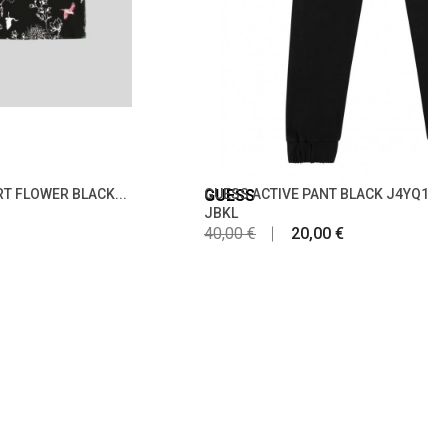
RT FLOWER BLACK...
GUESS
GUESS ACTIVE PANT BLACK J4YQ16K
JBKL
40,00 €
20,00 €