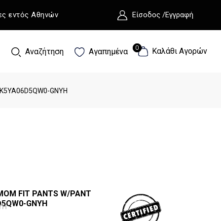
ες εντός Αθηνών
Είσοδος /Εγγραφή
0
0
Καλάθι Αγορών
Αναζήτηση
Αγαπημένα
E K5YA06D5QW0-GNYH
 MOM FIT PANTS W/PANT
6D5QW0-GNYH
YH