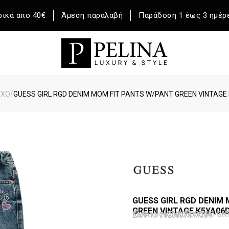
ικά απο 40€
Άμεση παραλαβή
Παράδοση 1 έως 3 ημέρ
/
ΥΧΟ
GUESS GIRL RGD DENIM MOM FIT PANTS W/PANT GREEN VINTAG
GUESS GIRL RGD DENIM
GREEN VINTAGE K5YA0
Κωδικός K5YA06D5QW0-GN
EAN-13 7620837811339