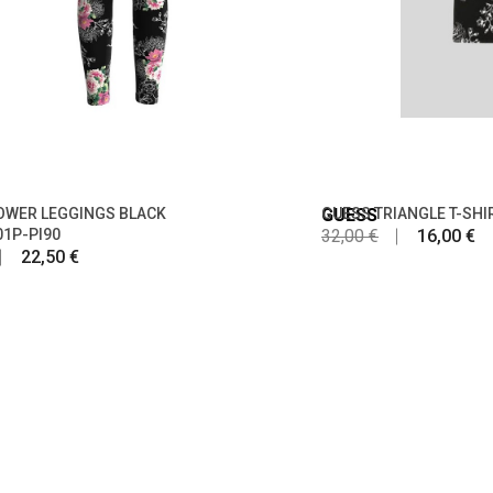
OWER LEGGINGS BLACK
GUESS
GUESS TRIANGLE T-SHI
1P-PI90
32,00 €
16,00 €
22,50 €