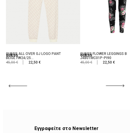
GUESS ALL OVER GJ LOGO PANT
GUESS FLOWER LEGGINGS BLA
GUESS
GUESS
BEIGE FW24/25...
J4B01MC01P-PI90
45,00 €
22,50 €
45,00 €
22,50 €
Εγγραφείτε στο Newsletter