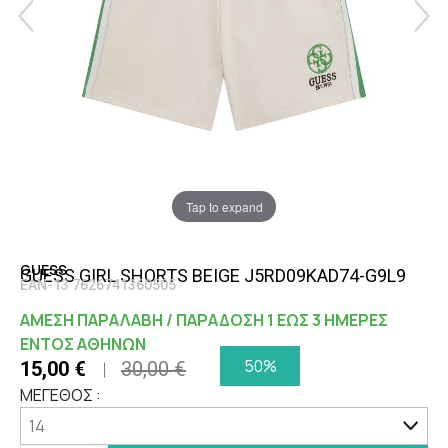
Tap to expand
GUESS
GUESS GIRL SHORTS BEIGE J5RD09KAD74-G9L9
EAN-13 7626741360505
ΑΜΕΣΗ ΠΑΡΑΛΑΒΗ / ΠΑΡΑΔΟΣΗ 1 ΕΩΣ 3 ΗΜΕΡΕΣ
ΕΝΤΟΣ ΑΘΗΝΩΝ
50%
15,00 €
30,00 €
ΜΕΓΕΘΟΣ :