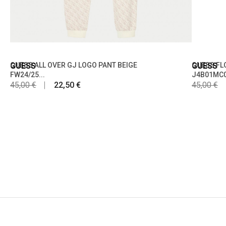
GUESS
GUESS ALL OVER GJ LOGO PANT BEIGE
GUESS
GUESS FL
FW24/25...
J4B01MC0
45,00 €
22,50 €
45,00 €