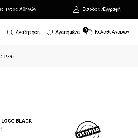
ες εντός Αθηνών
Είσοδος /Εγγραφή
0
0
Καλάθι Αγορών
Αναζήτηση
Αγαπημένα
74-PZ95
T LOGO BLACK
5