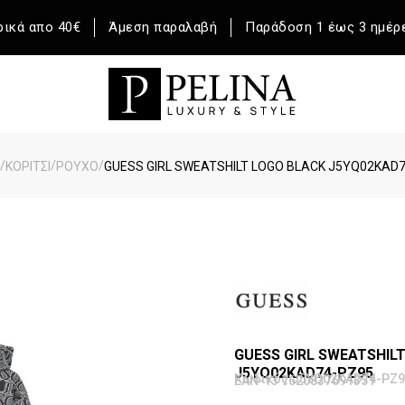
ικά απο 40€
Άμεση παραλαβή
Παράδοση 1 έως 3 ημέρ
/
/
/
ΚΟΡΙΤΣΙ
ΡΟΥΧΟ
GUESS GIRL SWEATSHILT LOGO BLACK J5YQ02KAD
GUESS GIRL SWEATSHIL
J5YQ02KAD74-PZ95
Κωδικός J5YQ02KAD74-PZ9
EAN-13 7620837691351