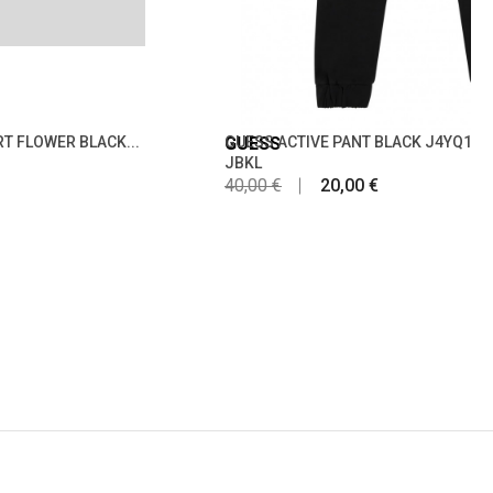
RT FLOWER BLACK...
GUESS
GUESS ACTIVE PANT BLACK J4YQ16K
JBKL
40,00 €
20,00 €