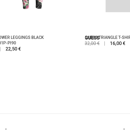
OWER LEGGINGS BLACK
GUESS
GUESS TRIANGLE T-SHI
1P-PI90
32,00 €
16,00 €
22,50 €