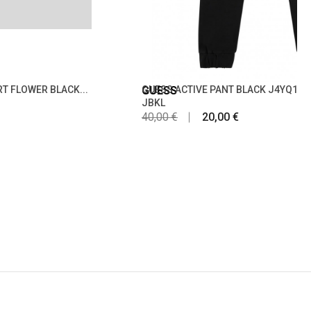
RT FLOWER BLACK...
GUESS
GUESS ACTIVE PANT BLACK J4YQ16K
JBKL
40,00 €
20,00 €