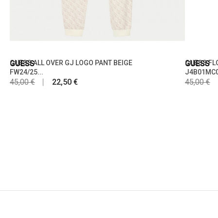
GUESS
GUESS ALL OVER GJ LOGO PANT BEIGE
GUESS
GUESS FL
FW24/25...
J4B01MC0
45,00 €
22,50 €
45,00 €