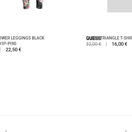
OWER LEGGINGS BLACK
GUESS
GUESS TRIANGLE T-SHI
1P-PI90
32,00 €
16,00 €
22,50 €