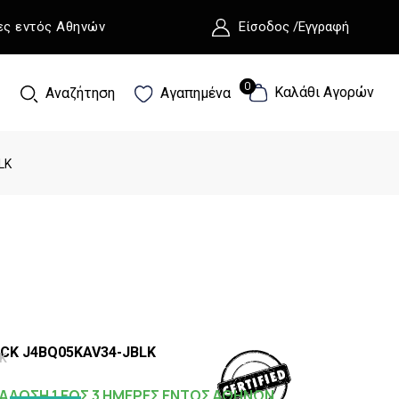
ες εντός Αθηνών
Είσοδος /Εγγραφή
0
0
Καλάθι Αγορών
Αναζήτηση
Αγαπημένα
LK
CK J4BQ05KAV34-JBLK
K
ΑΔΟΣΗ 1 ΕΩΣ 3 ΗΜΕΡΕΣ ΕΝΤΟΣ ΑΘΗΝΩΝ