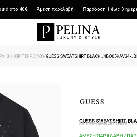
ικά απο 40€
Άμεση παραλαβή
Παράδοση 1 έως 3 ημέρ
/
/
/
ΡΧΙΚΉ
ΚΟΡΙΤΣΙ
ΡΟΥΧΟ
GUESS SWEATSHIRT BLACK J4BQ05KAV34-JB
GUESS SWEATSHIRT BLA
Κωδικός J4BQ05KAV34-JBL
EAN-13 7625408217619
ΑΜΕΣΗ ΠΑΡΑΛΑΒΗ / ΠΑΡ