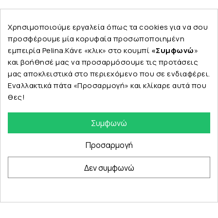
Ακολουθήστε μας
Χρησιμοποιούμε εργαλεία όπως τα cookies για να σου
προσφέρουμε μία κορυφαία προσωποποιημένη
εμπειρία Pelina.Κάνε «κλικ» στο κουμπί
«Συμφωνώ
»
και βοήθησέ μας να προσαρμόσουμε τις προτάσεις
Εταιρεία
μας αποκλειστικά στο περιεχόμενο που σε ενδιαφέρει.
Εναλλακτικά πάτα «Προσαρμογή» και κλίκαρε αυτά που
θες!
Κατηγορίες
Συμφωνώ
Προσαρμογή
Δεν συμφωνώ
© Copyright 2024 PELINA. All rights reserved.
eshop by Synergic Software