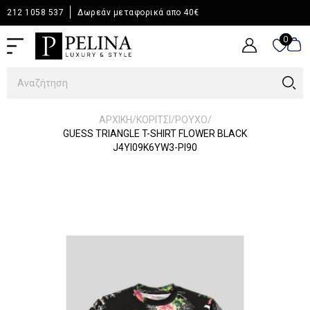
212 1058 537
Δωρεάν μεταφορικά απο 40€
0
0
/
/
/
ΑΡΧΙΚΉ
ΚΟΡΙΤΣΙ
ΡΟΥΧΟ
GUESS TRIANGLE T-SHIRT FLOWER BLACK
J4YI09K6YW3-PI90