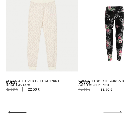
GUESS ALL OVER GJ LOGO PANT
GUESS FLOWER LEGGINGS BLA
GUESS
GUESS
BEIGE FW24/25...
J4B01MC01P-PI90
45,00 €
22,50 €
45,00 €
22,50 €