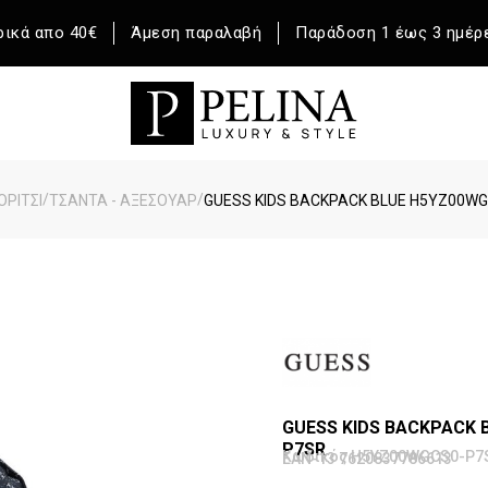
ικά απο 40€
Άμεση παραλαβή
Παράδοση 1 έως 3 ημέρ
/
/
ΟΡΙΤΣΙ
ΤΣΑΝΤΑ - ΑΞΕΣΟΥΑΡ
GUESS KIDS BACKPACK BLUE H5YZ00W
GUESS KIDS BACKPACK 
P7SR
Κωδικός H5YZ00WGCS0-P7
EAN-13 7620837786613