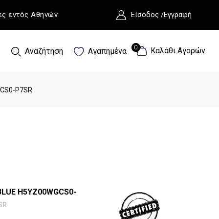
ες εντός Αθηνών
Είσοδος /Εγγραφή
0
0
Καλάθι Αγορών
Αναζήτηση
Αγαπημένα
GCS0-P7SR
BLUE H5YZ00WGCS0-
SR