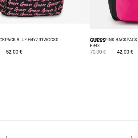
CKPACK BLUE H4YZ01WGCS0-
GUESS
GUESS PINK BACKPACK
F943
52,00 €
70,00 €
42,00 €