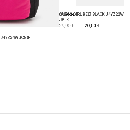
GUESS
GUESS GIRL BELT BLACK J4YZ22WGC
JBLK
29,90 €
20,00 €
 J4YZ34WGCG0-