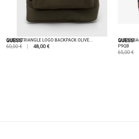
GUESS
GUESS TRIANGLE LOGO BACKPACK OLIVE...
GUESS
GUESS BA
60,00 €
48,00 €
P9QB
65,00 €