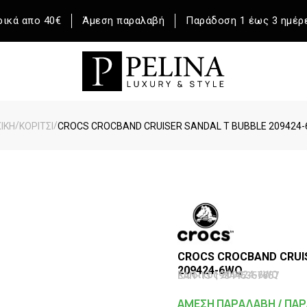
ικά απο 40€
Άμεση παραλαβή
Παράδοση 1 έως 3 ημέρ
/
/
ΙΚΉ
ΚΟΡΙΤΣΙ
CROCS CROCBAND CRUISER SANDAL T BUBBLE 209424
CROCS CROCBAND CRUIS
209424-6WQ
Κωδικός 209424-6WQ
EAN-13 198445357657
ΑΜΕΣΗ ΠΑΡΑΛΑΒΗ / ΠΑΡ