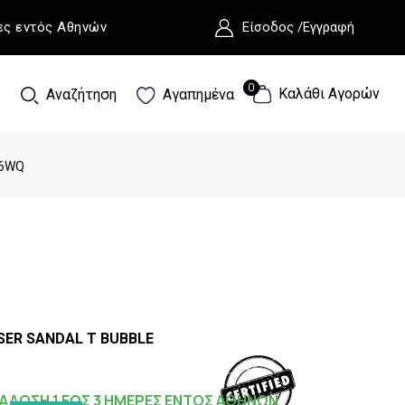
ες εντός Αθηνών
Είσοδος /Εγγραφή
0
0
Καλάθι Αγορών
Αναζήτηση
Αγαπημένα
-6WQ
ER SANDAL T BUBBLE
ΑΔΟΣΗ 1 ΕΩΣ 3 ΗΜΕΡΕΣ ΕΝΤΟΣ ΑΘΗΝΩΝ