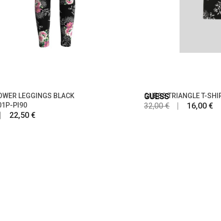
OWER LEGGINGS BLACK
GUESS
GUESS TRIANGLE T-SHI
1P-PI90
32,00 €
16,00 €
22,50 €