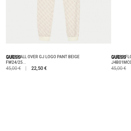
GUESS
GUESS ALL OVER GJ LOGO PANT BEIGE
GUESS
GUESS FL
FW24/25...
J4B01MC0
45,00 €
22,50 €
45,00 €