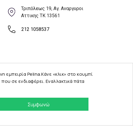
Τριπόλεως 19, Αγ. Αναργυροι
Αττικης ΤΚ 13561
212 1058537
εμπειρία Pelina.Κάνε «κλικ» στο κουμπί
που σε ενδιαφέρει. Εναλλακτικά πάτα
Συμφωνώ
eshop by Synergic Software