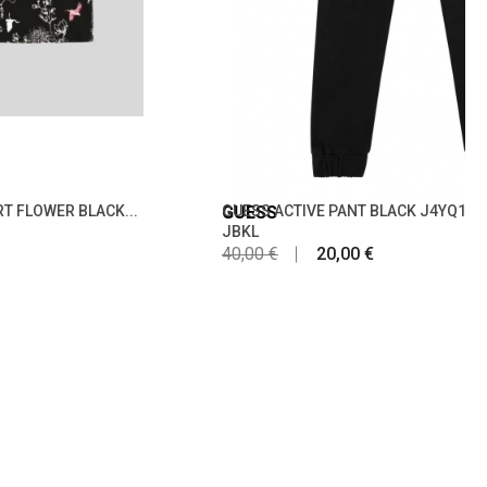
RT FLOWER BLACK...
GUESS
GUESS ACTIVE PANT BLACK J4YQ16K
JBKL
40,00 €
20,00 €