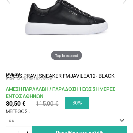
Tap to expand
GUESS
GUESS PRAVI SNEAKER FMJAVILEA12- BLACK
EAN-13 7625826273976
ΑΜΕΣΗ ΠΑΡΑΛΑΒΗ / ΠΑΡΑΔΟΣΗ 1 ΕΩΣ 3 ΗΜΕΡΕΣ
ΕΝΤΟΣ ΑΘΗΝΩΝ
30%
80,50 €
115,00 €
ΜΕΓΕΘΟΣ :
-
+
Προσθήκη στο καλάθι