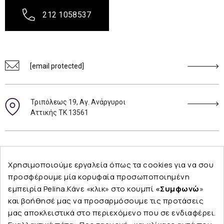
212 1058537
[email protected]
Τριπόλεως 19, Αγ. Ανάργυροι
Αττικής ΤΚ 13561
Ακολουθήστε μας
Χρησιμοποιούμε εργαλεία όπως τα cookies για να σου
προσφέρουμε μία κορυφαία προσωποποιημένη
εμπειρία Pelina.Κάνε «κλικ» στο κουμπί
«Συμφωνώ
»
και βοήθησέ μας να προσαρμόσουμε τις προτάσεις
Εταιρεία
μας αποκλειστικά στο περιεχόμενο που σε ενδιαφέρει.