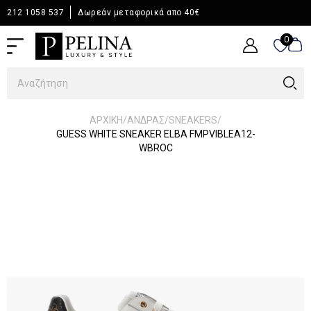
212 1058 537
Δωρεάν μεταφορικά απο 40€
0
0
/
/
/
ΑΡΧΙΚΉ
ΆΝΔΡΑΣ
SNEAKERS
GUESS WHITE SNEAKER ELBA FMPVIBLEA12-
WBROC