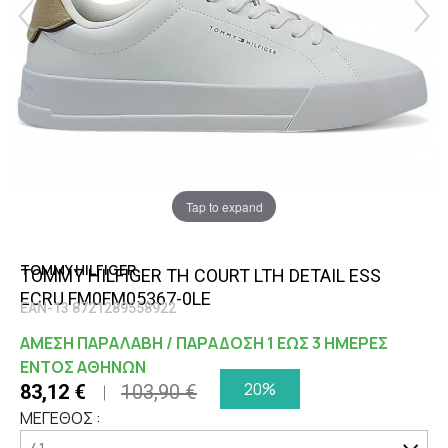
Tap to expand
TOMMY HILFIGER
TOMMY HILFIGER TH COURT LTH DETAIL ESS
ECRU FM0FM05367-0LE
EAN-13 8721289558922
ΑΜΕΣΗ ΠΑΡΑΛΑΒΗ / ΠΑΡΑΔΟΣΗ 1 ΕΩΣ 3 ΗΜΕΡΕΣ
ΕΝΤΟΣ ΑΘΗΝΩΝ
20%
83,12 €
103,90 €
ΜΕΓΕΘΟΣ :