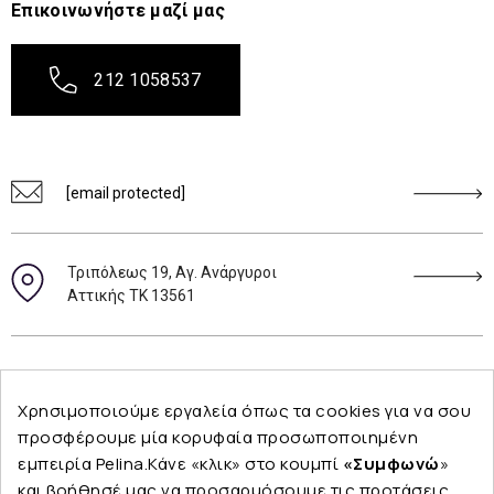
Επικοινωνήστε μαζί μας
212 1058537
[email protected]
Τριπόλεως 19, Αγ. Ανάργυροι
Αττικής ΤΚ 13561
Ακολουθήστε μας
Χρησιμοποιούμε εργαλεία όπως τα cookies για να σου
προσφέρουμε μία κορυφαία προσωποποιημένη
εμπειρία Pelina.Κάνε «κλικ» στο κουμπί
«Συμφωνώ
»
και βοήθησέ μας να προσαρμόσουμε τις προτάσεις
Εταιρεία