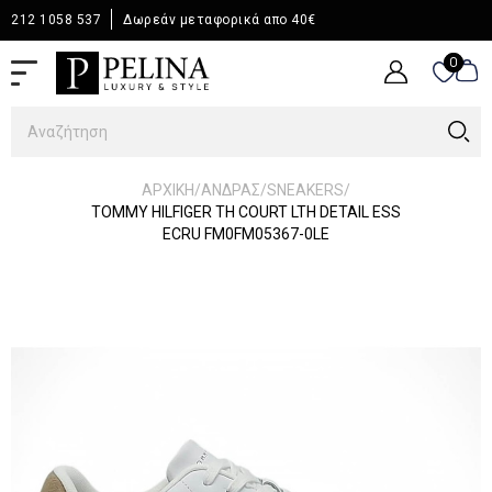
212 1058 537
Δωρεάν μεταφορικά απο 40€
0
0
/
/
/
ΑΡΧΙΚΉ
ΆΝΔΡΑΣ
SNEAKERS
TOMMY HILFIGER TH COURT LTH DETAIL ESS
ECRU FM0FM05367-0LE