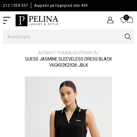
212 1058 537
Δωρεάν μεταφορικά απο 40€
0
0
/
/
/
ΑΡΧΙΚΉ
ΓΥΝΑΙΚΑ
ΦΟΡΕΜΑΤΑ
GUESS JASMINE SLEEVELESS DRESS BLACK
V6GK02K2928-JBLK