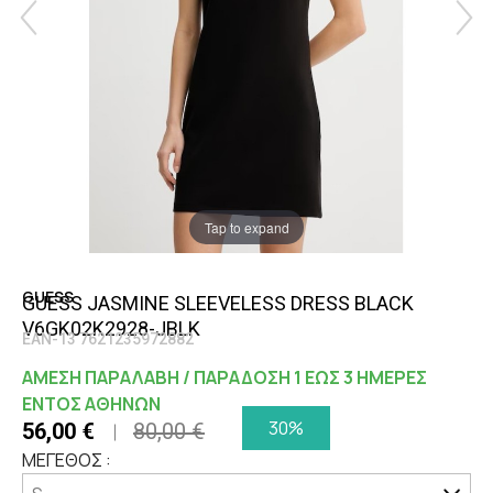
Tap to expand
GUESS
GUESS JASMINE SLEEVELESS DRESS BLACK
V6GK02K2928-JBLK
EAN-13 7621235972882
ΑΜΕΣΗ ΠΑΡΑΛΑΒΗ / ΠΑΡΑΔΟΣΗ 1 ΕΩΣ 3 ΗΜΕΡΕΣ
ΕΝΤΟΣ ΑΘΗΝΩΝ
30%
56,00 €
80,00 €
ΜΕΓΕΘΟΣ :