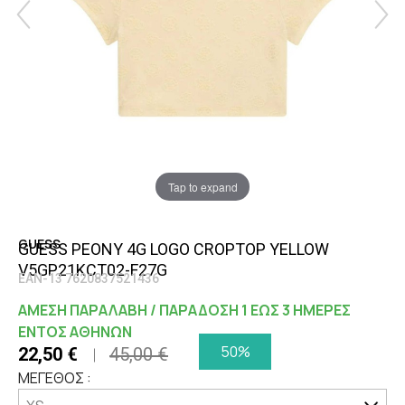
Tap to expand
GUESS
GUESS PEONY 4G LOGO CROPTOP YELLOW
V5GP21KCT02-F27G
EAN-13 7620837521436
ΑΜΕΣΗ ΠΑΡΑΛΑΒΗ / ΠΑΡΑΔΟΣΗ 1 ΕΩΣ 3 ΗΜΕΡΕΣ
ΕΝΤΟΣ ΑΘΗΝΩΝ
50%
22,50 €
45,00 €
ΜΕΓΕΘΟΣ :