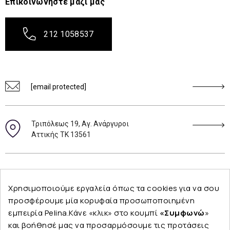
Επικοινωνήστε μαζί μας
212 1058537
[email protected]
Τριπόλεως 19, Αγ. Ανάργυροι
Αττικής ΤΚ 13561
Ακολουθήστε μας
Χρησιμοποιούμε εργαλεία όπως τα cookies για να σου
προσφέρουμε μία κορυφαία προσωποποιημένη
εμπειρία Pelina.Κάνε «κλικ» στο κουμπί
«Συμφωνώ
»
και βοήθησέ μας να προσαρμόσουμε τις προτάσεις
Εταιρεία