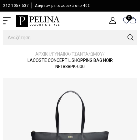
212 1058 537
Δωρεάν μεταφορικά απο 40€
0
0
/
/
/
/
ΑΡΧΙΚΉ
ΓΥΝΑΙΚΑ
ΤΣΑΝΤΑ
ΩΜΟΥ
LACOSTE CONCEPT L SHOPPING BAG NOIR
NF1888PK-000