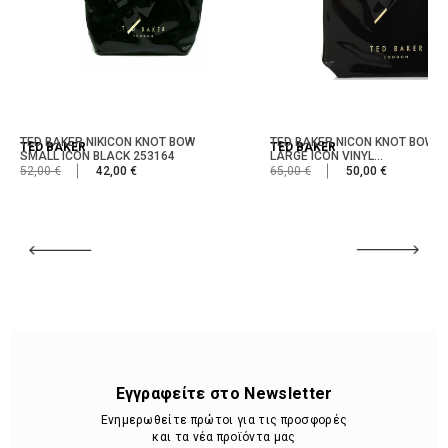
TED BAKER NIKICON KNOT BOW
TED BAKER NICON KNOT BOW
TED BAKER
TED BAKER
SMALL ICON BLACK 253164
LARGE ICON VINYL...
52,00 €
42,00 €
65,00 €
50,00 €
Εγγραφείτε στο Newsletter
Ενημερωθείτε πρώτοι για τις προσφορές
και τα νέα προϊόντα μας