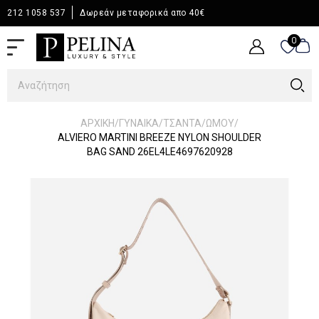
212 1058 537
Δωρεάν μεταφορικά απο 40€
0
0
/
/
/
/
ΑΡΧΙΚΉ
ΓΥΝΑΙΚΑ
ΤΣΑΝΤΑ
ΩΜΟΥ
ALVIERO MARTINI BREEZE NYLON SHOULDER
BAG SAND 26EL4LE4697620928