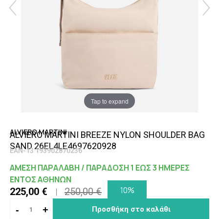
Tap to expand
ALVIERO MARTINI
ALVIERO MARTINI BREEZE NYLON SHOULDER BAG
SAND 26EL4LE4697620928
EAN-13 193902870236
ΑΜΕΣΗ ΠΑΡΑΛΑΒΗ / ΠΑΡΑΔΟΣΗ 1 ΕΩΣ 3 ΗΜΕΡΕΣ
ΕΝΤΟΣ ΑΘΗΝΩΝ
10%
225,00 €
250,00 €
-
+
Προσθήκη στο καλάθι