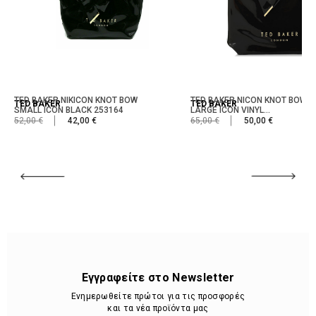
TED BAKER NIKICON KNOT BOW
TED BAKER NICON KNOT BOW
TED BAKER
TED BAKER
SMALL ICON BLACK 253164
LARGE ICON VINYL...
52,00 €
42,00 €
65,00 €
50,00 €
Εγγραφείτε στο Newsletter
Ενημερωθείτε πρώτοι για τις προσφορές
και τα νέα προϊόντα μας