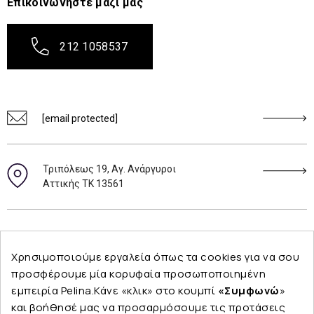
Επικοινωνήστε μαζί μας
212 1058537
[email protected]
Τριπόλεως 19, Αγ. Ανάργυροι
Αττικής ΤΚ 13561
Ακολουθήστε μας
Χρησιμοποιούμε εργαλεία όπως τα cookies για να σου
προσφέρουμε μία κορυφαία προσωποποιημένη
εμπειρία Pelina.Κάνε «κλικ» στο κουμπί
«Συμφωνώ
»
και βοήθησέ μας να προσαρμόσουμε τις προτάσεις
Εταιρεία