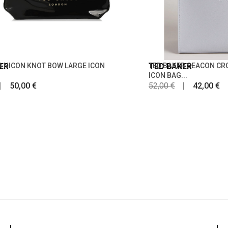
ER
R NICON KNOT BOW LARGE ICON
TED BAKER
TED BAKER SEACON C
ICON BAG...
50,00 €
52,00 €
42,00 €