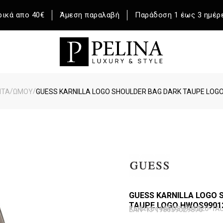
ικά απο 40€
Άμεση παραλαβή
Παράδοση 1 έως 3 ημέρ
/
/
ΝΤΑ
ΩΜΟΥ
GUESS KARNILLA LOGO SHOULDER BAG DARK TAUPE LOG
GUESS KARNILLA LOGO 
TAUPE LOGO HWOS9901
Κωδικός HWOS9901220-TA
EAN-13 198659029876