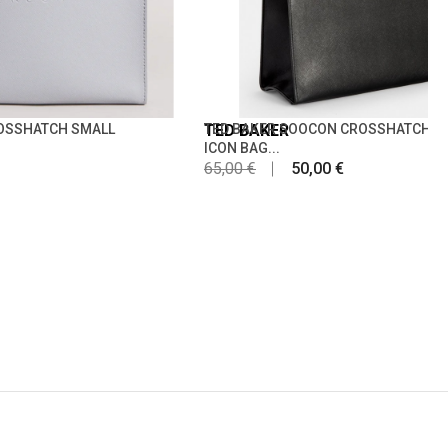
ROSSHATCH SMALL
TED BAKER
TED BAKER SOOCON CROSSHATCH L
ICON BAG...
65,00 €
50,00 €