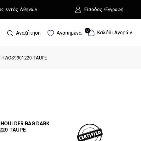
ες εντός Αθηνών
Είσοδος /Εγγραφή
0
0
Καλάθι Αγορών
Αναζήτηση
Αγαπημένα
O HWOS9901220-TAUPE
SHOULDER BAG DARK
220-TAUPE
UPE