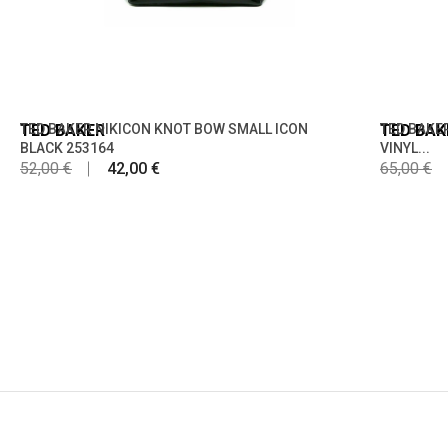
TED BAKER
TED BAKER NIKICON KNOT BOW SMALL ICON
TED BAK
TED BAKE
BLACK 253164
VINYL...
52,00 €
42,00 €
65,00 €