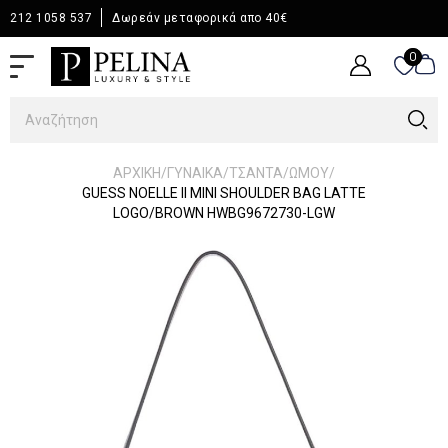
212 1058 537
Δωρεάν μεταφορικά απο 40€
0
0
/
/
/
/
ΑΡΧΙΚΉ
ΓΥΝΑΙΚΑ
ΤΣΑΝΤΑ
ΩΜΟΥ
GUESS NOELLE II MINI SHOULDER BAG LATTE
LOGO/BROWN HWBG9672730-LGW