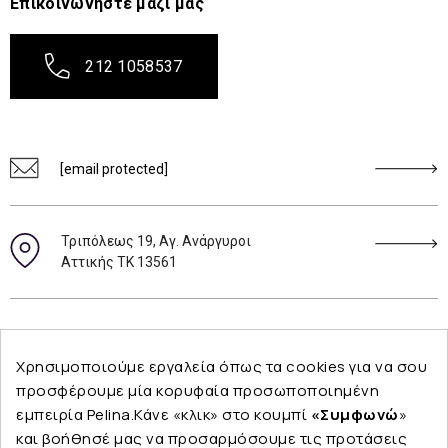
Επικοινωνήστε μαζί μας
212 1058537
[email protected]
Τριπόλεως 19, Αγ. Ανάργυροι
Αττικής ΤΚ 13561
Ακολουθήστε μας
Χρησιμοποιούμε εργαλεία όπως τα cookies για να σου
προσφέρουμε μία κορυφαία προσωποποιημένη
εμπειρία Pelina.Κάνε «κλικ» στο κουμπί
«Συμφωνώ
»
και βοήθησέ μας να προσαρμόσουμε τις προτάσεις
Εταιρεία