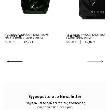
TED BAKER NIKICON KNOT BOW
TED BAKER NICON KNOT BOW
TED BAKER
TED BAKER
SMALL ICON BLACK 253164
LARGE ICON VINYL...
52,00 €
42,00 €
65,00 €
50,00 €
Εγγραφείτε στο Newsletter
Ενημερωθείτε πρώτοι για τις προσφορές
και τα νέα προϊόντα μας