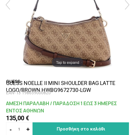
Tap to expand
GUESS
GUESS NOELLE II MINI SHOULDER BAG LATTE
LOGO/BROWN HWBG9672730-LGW
EAN-13 198659000820
ΑΜΕΣΗ ΠΑΡΑΛΑΒΗ / ΠΑΡΑΔΟΣΗ 1 ΕΩΣ 3 ΗΜΕΡΕΣ
ΕΝΤΟΣ ΑΘΗΝΩΝ
135,00 €
-
+
Προσθήκη στο καλάθι