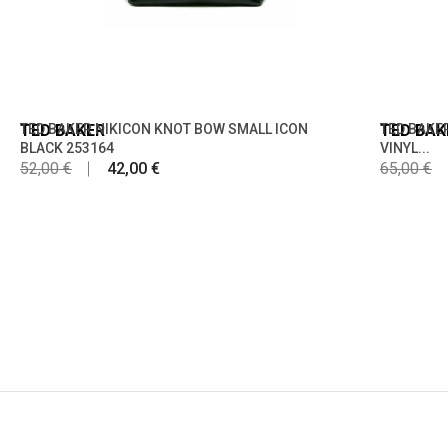
TED BAKER
TED BAKER NIKICON KNOT BOW SMALL ICON
TED BAK
TED BAKE
BLACK 253164
VINYL...
52,00 €
42,00 €
65,00 €