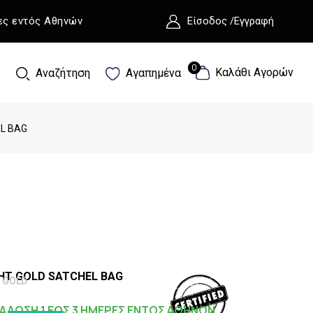
ες εντός Αθηνών
Είσοδος /Εγγραφή
0
0
Καλάθι Αγορών
Αναζήτηση
Αγαπημένα
EL BAG
HT GOLD SATCHEL BAG
 GOLD
ΑΔΟΣΗ 1 ΕΩΣ 3 ΗΜΕΡΕΣ ΕΝΤΟΣ ΑΘΗΝΩΝ