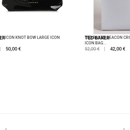
ER
R NICON KNOT BOW LARGE ICON
TED BAKER
TED BAKER SEACON C
ICON BAG...
50,00 €
52,00 €
42,00 €