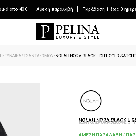
ικά απο 40€
Άμεση παραλαβή
Παράδοση 1 έως 3 ημέρ
/
/
/
/
ΚΉ
ΓΥΝΑΙΚΑ
ΤΣΑΝΤΑ
ΩΜΟΥ
NOLAH NORA BLACK LIGHT GOLD SATCH
NOLAH NORA BLACK LIG
Κωδικός NORA BLACK LIGHT
EAN-13 5207424014292
ΑΜΕΣΗ ΠΑΡΑΛΑΒΗ / ΠΑΡ