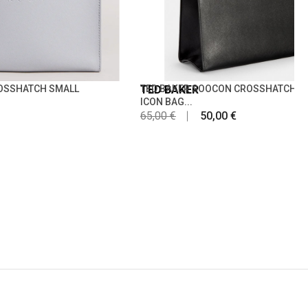
ROSSHATCH SMALL
TED BAKER
TED BAKER SOOCON CROSSHATCH L
ICON BAG...
65,00 €
50,00 €