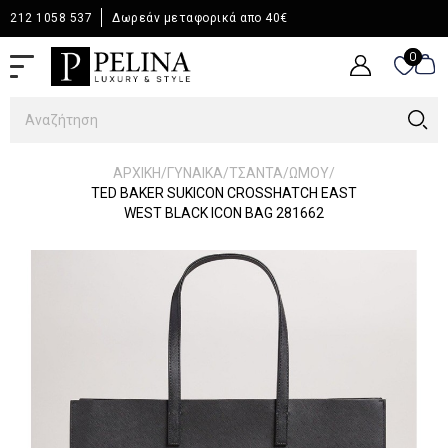
212 1058 537
Δωρεάν μεταφορικά απο 40€
0
0
/
/
/
/
ΑΡΧΙΚΉ
ΓΥΝΑΙΚΑ
ΤΣΑΝΤΑ
ΩΜΟΥ
TED BAKER SUKICON CROSSHATCH EAST
WEST BLACK ICON BAG 281662