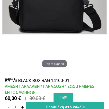
Tap to expand
RAINS
RAINS BLACK BOX BAG 14100-01
ΑΜΕΣΗ ΠΑΡΑΛΑΒΗ / ΠΑΡΑΔΟΣΗ 1 ΕΩΣ 3 ΗΜΕΡΕΣ
ΕΝΤΟΣ ΑΘΗΝΩΝ
25%
60,00 €
80,00 €
-
+
Προσθήκη στο καλάθι