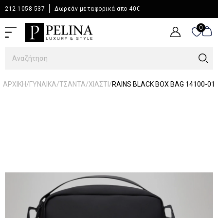
212 1058 537
Δωρεάν μεταφορικά απο 40€
0
0
/
/
/
/
ΑΡΧΙΚΉ
ΓΥΝΑΙΚΑ
ΤΣΑΝΤΑ
ΧΙΑΣΤΙ
RAINS BLACK BOX BAG 14100-01