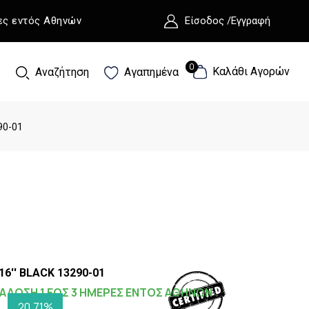
ες εντός Αθηνών
Είσοδος /Εγγραφή
0
0
Καλάθι Αγορών
Αναζήτηση
Αγαπημένα
90-01
16'' BLACK 13290-01
ΑΔΟΣΗ 1 ΕΩΣ 3 ΗΜΕΡΕΣ ΕΝΤΟΣ ΑΘΗΝΩΝ
20,71%