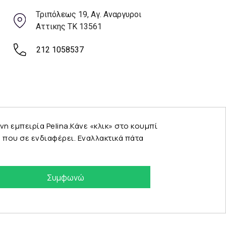
Τριπόλεως 19, Αγ. Αναργυροι
Αττικης ΤΚ 13561
212 1058537
εμπειρία Pelina.Κάνε «κλικ» στο κουμπί
που σε ενδιαφέρει. Εναλλακτικά πάτα
Συμφωνώ
eshop by Synergic Software