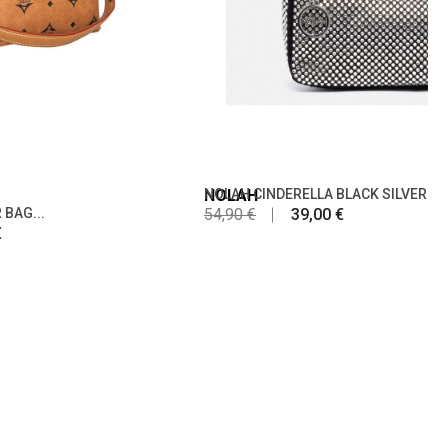
NOLAH
NOLAH CINDERELLA BLACK SILVER
BAG...
54,90 €
39,00 €
€