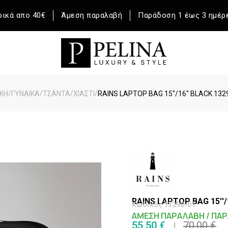
ικά απο 40€
Άμεση παραλαβή
Παράδοση 1 έως 3 ημέρ
/
/
/
/
ΚΉ
ΓΥΝΑΙΚΑ
ΤΣΑΝΤΑ
ΧΙΑΣΤΙ
RAINS LAPTOP BAG 15''/16'' BLACK 132
RAINS LAPTOP BAG 15''/
Κωδικός 13290-01
ΑΜΕΣΗ ΠΑΡΑΛΑΒΗ / ΠΑΡ
55,50 €
70,00 €